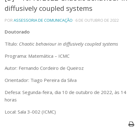
diffusively coupled systems
Telefones e Mapas
Pessoas
POR
ASSESSORIA DE COMUNICAÇÃO
· 6 DE OUTUBRO DE 2022
Ensino
Graduação
Doutorado
Pós-Graduação
Título:
Chaotic behaviour in diffusively coupled systems
Educação a distância
Cursos de Extensão
Programa: Matemática – ICMC
Pesquisa e Inovação
Autor: Fernando Cordeiro de Queiroz
Linhas de Pesquisa
Centros, Núcleos e Projetos em Rede
Orientador: Tiago Pereira da Silva
Pós-doutorado
Iniciação Científica
Defesa: Segunda-feira, dia 10 de outubro de 2022, às 14
Transferência de Tecnologia
horas
Empresas Juniores
Extensão à Comunidade
Local: Sala 3-002 (ICMC)
Projetos, Programas e Cursos
Artes, Cultura e Esportes
Museus e Espaços Interativos