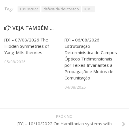
Serviços
Tags:
10/10/2022
defesa de doutorado
ICMC
Bibliotecas
Apoio ao Estudante
Segurança, Trânsito e Prevenção
VEJA TAMBÉM ...
RH, Administrativo e Financeiro
Outros serviços
[D] – 07/08/2026 The
[D] – 06/08/2026
Comunicação
Hidden Symmetries of
Estruturação
Yang-Mills theories
Determinística de Campos
Assessorias e Mídias
Ópticos Tridimensionais
Aplicativos e Sites
05/08/2026
Jornal da USP
por Feixes Invariantes à
Agenda de Eventos
Propagação e Modos de
Defesa de Teses
Comunicação
04/08/2026
PRÓXIMO
[D] – 10/10/2022 On Hamiltonian systems with