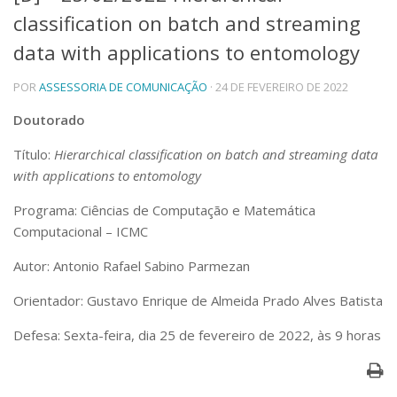
classification on batch and streaming
Telefones e Mapas
Pessoas
data with applications to entomology
Ensino
POR
ASSESSORIA DE COMUNICAÇÃO
· 24 DE FEVEREIRO DE 2022
Graduação
Pós-Graduação
Doutorado
Educação a distância
Cursos de Extensão
Título:
Hierarchical classification on batch and streaming data
Pesquisa e Inovação
with applications to entomology
Linhas de Pesquisa
Programa: Ciências de Computação e Matemática
Centros, Núcleos e Projetos em Rede
Computacional – ICMC
Pós-doutorado
Iniciação Científica
Autor: Antonio Rafael Sabino Parmezan
Transferência de Tecnologia
Empresas Juniores
Orientador: Gustavo Enrique de Almeida Prado Alves Batista
Extensão à Comunidade
Defesa: Sexta-feira, dia 25 de fevereiro de 2022, às 9 horas
Projetos, Programas e Cursos
Artes, Cultura e Esportes
Museus e Espaços Interativos