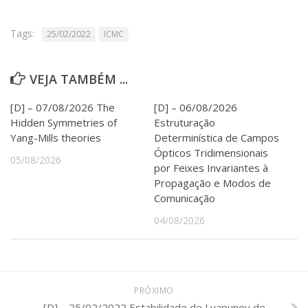
Serviços
Bibliotecas
Tags:
25/02/2022
ICMC
Apoio ao Estudante
Segurança, Trânsito e Prevenção
RH, Administrativo e Financeiro
VEJA TAMBÉM ...
Outros serviços
Comunicação
[D] – 07/08/2026 The
[D] – 06/08/2026
Hidden Symmetries of
Estruturação
Assessorias e Mídias
Yang-Mills theories
Determinística de Campos
Aplicativos e Sites
Ópticos Tridimensionais
Jornal da USP
05/08/2026
por Feixes Invariantes à
Agenda de Eventos
Propagação e Modos de
Defesa de Teses
Comunicação
04/08/2026
PRÓXIMO
[D] – 25/02/2022 Estabilidade de Lyapunov de