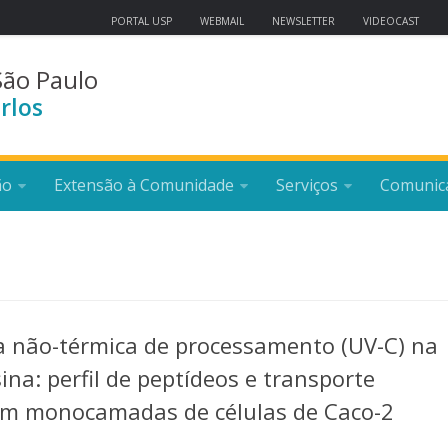
PORTAL USP
WEBMAIL
NEWSLETTER
VIDEOCAST
São Paulo
rlos
ão
Extensão à Comunidade
Serviços
Comunic
ia não-térmica de processamento (UV-C) na
ina: perfil de peptídeos e transporte
s em monocamadas de células de Caco-2