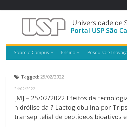
Universidade de 
Portal USP São Ca
Sobre o Campus
Ensino
Pesquisa e Inovaç
Tagged:
25/02/2022
24/02/2022
[M] – 25/02/2022 Efeitos da tecnolog
hidrólise da ?-Lactoglobulina por Trips
transepitelial de peptídeos bioativo