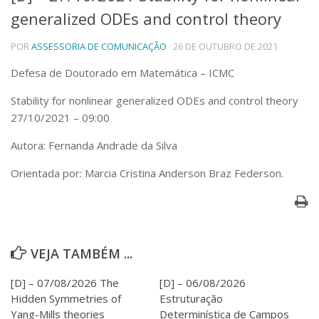
generalized ODEs and control theory
Telefones e Mapas
Pessoas
POR
ASSESSORIA DE COMUNICAÇÃO
· 26 DE OUTUBRO DE 2021
Ensino
Graduação
Defesa de Doutorado em Matemática – ICMC
Pós-Graduação
Stability for nonlinear generalized ODEs and control theory
Educação a distância
Cursos de Extensão
27/10/2021 – 09:00
Pesquisa e Inovação
Autora: Fernanda Andrade da Silva
Linhas de Pesquisa
Orientada por: Marcia Cristina Anderson Braz Federson.
Centros, Núcleos e Projetos em Rede
Pós-doutorado
Iniciação Científica
Transferência de Tecnologia
Empresas Juniores
VEJA TAMBÉM ...
Extensão à Comunidade
Projetos, Programas e Cursos
[D] – 07/08/2026 The
[D] – 06/08/2026
Artes, Cultura e Esportes
Hidden Symmetries of
Estruturação
Museus e Espaços Interativos
Yang-Mills theories
Determinística de Campos