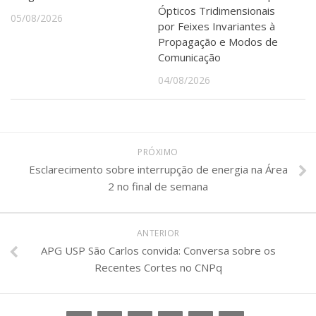
Serviços
Ópticos Tridimensionais
05/08/2026
por Feixes Invariantes à
Bibliotecas
Propagação e Modos de
Apoio ao Estudante
Comunicação
Segurança, Trânsito e Prevenção
RH, Administrativo e Financeiro
04/08/2026
Outros serviços
Comunicação
Assessorias e Mídias
Aplicativos e Sites
PRÓXIMO
Jornal da USP
Esclarecimento sobre interrupção de energia na Área
Agenda de Eventos
2 no final de semana
Defesa de Teses
ANTERIOR
APG USP São Carlos convida: Conversa sobre os
Recentes Cortes no CNPq