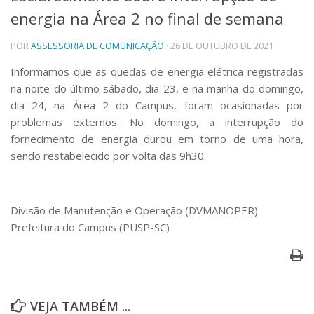
energia na Área 2 no final de semana
Telefones e Mapas
Pessoas
POR
ASSESSORIA DE COMUNICAÇÃO
· 26 DE OUTUBRO DE 2021
Ensino
Graduação
Informamos que as quedas de energia elétrica registradas
Pós-Graduação
na noite do último sábado, dia 23, e na manhã do domingo,
Educação a distância
dia 24, na Área 2 do Campus, foram ocasionadas por
Cursos de Extensão
problemas externos. No domingo, a interrupção do
Pesquisa e Inovação
fornecimento de energia durou em torno de uma hora,
sendo restabelecido por volta das 9h30.
Linhas de Pesquisa
Centros, Núcleos e Projetos em Rede
Pós-doutorado
Iniciação Científica
Divisão de Manutenção e Operação (DVMANOPER)
Transferência de Tecnologia
Prefeitura do Campus (PUSP-SC)
Empresas Juniores
Extensão à Comunidade
Projetos, Programas e Cursos
Artes, Cultura e Esportes
Museus e Espaços Interativos
VEJA TAMBÉM ...