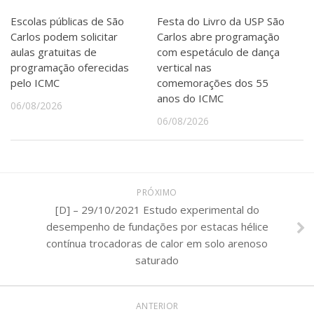
Serviços
Escolas públicas de São
Festa do Livro da USP São
Bibliotecas
Carlos podem solicitar
Carlos abre programação
Apoio ao Estudante
aulas gratuitas de
com espetáculo de dança
Segurança, Trânsito e Prevenção
programação oferecidas
vertical nas
RH, Administrativo e Financeiro
pelo ICMC
comemorações dos 55
Outros serviços
anos do ICMC
06/08/2026
Comunicação
06/08/2026
Assessorias e Mídias
Aplicativos e Sites
Jornal da USP
Agenda de Eventos
Defesa de Teses
PRÓXIMO
[D] – 29/10/2021 Estudo experimental do
desempenho de fundações por estacas hélice
contínua trocadoras de calor em solo arenoso
saturado
ANTERIOR