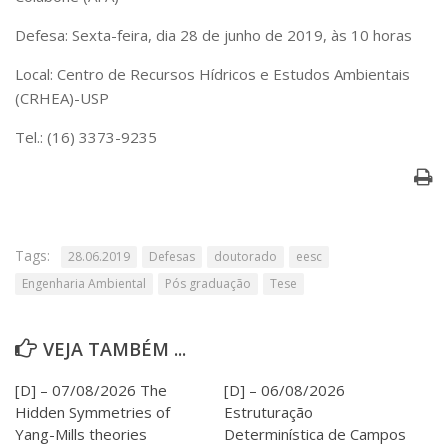
Serviços
Defesa: Sexta-feira, dia 28 de junho de 2019, às 10 horas
Bibliotecas
Apoio ao Estudante
Local: Centro de Recursos Hídricos e Estudos Ambientais
Segurança, Trânsito e Prevenção
(CRHEA)-USP
RH, Administrativo e Financeiro
Outros serviços
Tel.: (16) 3373-9235
Comunicação
Assessorias e Mídias
Aplicativos e Sites
Jornal da USP
Agenda de Eventos
Tags:
28.06.2019
Defesas
doutorado
eesc
Defesa de Teses
Engenharia Ambiental
Pós graduação
Tese
VEJA TAMBÉM ...
[D] – 07/08/2026 The
[D] – 06/08/2026
Hidden Symmetries of
Estruturação
Yang-Mills theories
Determinística de Campos