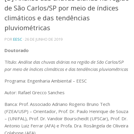
de São Carlos/SP por meio de índices
Telefones e Mapas
Pessoas
climáticos e das tendências
Ensino
pluviométricas
Graduação
Pós-Graduação
POR
EESC
· 26 DE JUNHO DE 2019
Educação a distância
Cursos de Extensão
Doutorado
Pesquisa e Inovação
Título:
Análise das chuvas diárias na região de São Carlos/SP
Linhas de Pesquisa
por meio de índices climáticos e das tendências pluviométricas
Centros, Núcleos e Projetos em Rede
Pós-doutorado
Programa: Engenharia Ambiental – EESC
Iniciação Científica
Transferência de Tecnologia
Autor: Rafael Grecco Sanches
Empresas Juniores
Banca: Prof. Associado Adriano Rogerio Bruno Tech
Extensão à Comunidade
(FZEA/USP) – Orientador, Prof. Dr. Paulo Henrique de Souza
Projetos, Programas e Cursos
– (UNIFAL), Prof. Dr. Vandoir Bourscheidt (UFSCar), Prof. Dr.
Artes, Cultura e Esportes
Antonio Luiz Ferrar (AFA) e Profa. Dra. Rosângela de Oliveira
Museus e Espaços Interativos
Colabone (AFA)