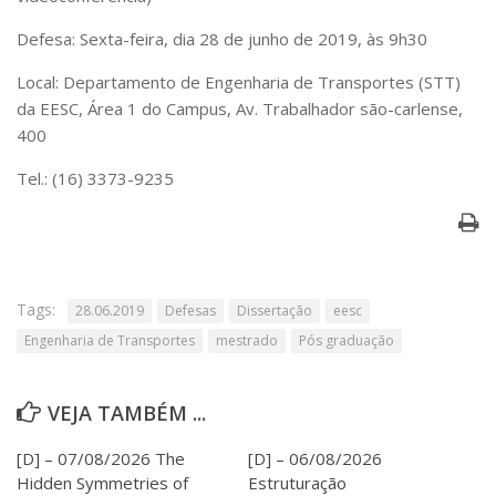
Serviços
Defesa: Sexta-feira, dia 28 de junho de 2019, às 9h30
Bibliotecas
Apoio ao Estudante
Local: Departamento de Engenharia de Transportes (STT)
Segurança, Trânsito e Prevenção
da EESC, Área 1 do Campus, Av. Trabalhador são-carlense,
RH, Administrativo e Financeiro
400
Outros serviços
Comunicação
Tel.: (16) 3373-9235
Assessorias e Mídias
Aplicativos e Sites
Jornal da USP
Agenda de Eventos
Defesa de Teses
Tags:
28.06.2019
Defesas
Dissertação
eesc
Engenharia de Transportes
mestrado
Pós graduação
VEJA TAMBÉM ...
[D] – 07/08/2026 The
[D] – 06/08/2026
Hidden Symmetries of
Estruturação