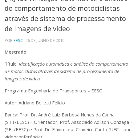
do comportamento de motociclistas
Telefones e Mapas
Pessoas
através de sistema de processamento
Ensino
de imagens de vídeo
Graduação
Pós-Graduação
POR
EESC
· 26 DE JUNHO DE 2019
Educação a distância
Cursos de Extensão
Mestrado
Pesquisa e Inovação
Título:
Identificação automática e análise do comportamento
Linhas de Pesquisa
de motociclistas através de sistema de processamento de
Centros, Núcleos e Projetos em Rede
imagens de vídeo
Pós-doutorado
Iniciação Científica
Programa: Engenharia de Transportes – EESC
Transferência de Tecnologia
Empresas Juniores
Autor: Adriano Belletti Felicio
Extensão à Comunidade
Banca: Prof. Dr. André Luiz Barbosa Nunes da Cunha
Projetos, Programas e Cursos
(STT/EESC) – Orientador, Prof. Associado Adilson Gonzaga –
Artes, Cultura e Esportes
(SEL/EESC) e Prof. Dr. Flávio José Craveiro Cunto (UFC – por
Museus e Espaços Interativos
videoconferência)