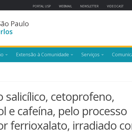
PORTAL USP
WEBMAIL
NEWSLETTER
VIDEOCAST
São Paulo
rlos
ão
Extensão à Comunidade
Serviços
Comunic
salicílico, cetoprofeno,
l e cafeína, pelo processo
 ferrioxalato, irradiado c