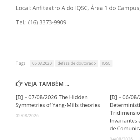
Local: Anfiteatro A do IQSC, Área 1 do Campus
Tel.: (16) 3373-9909
Tags:
06.03.2020
defesa de doutorado
IQSC
VEJA TAMBÉM ...
[D] – 07/08/2026 The Hidden
[D] – 06/08
Symmetries of Yang-Mills theories
Determiníst
Tridimensio
05/08/2026
Invariantes
de Comunic
04/08/2026