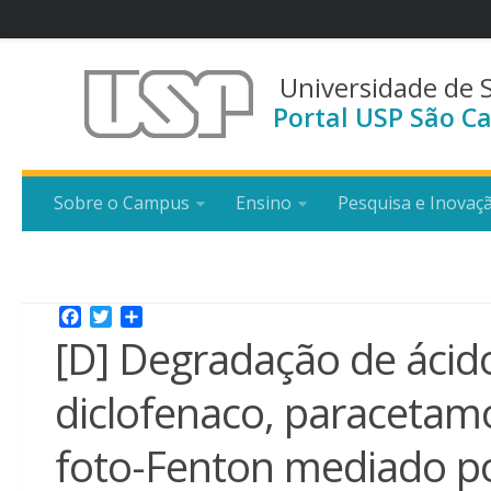
Universidade de 
Portal USP São Ca
Sobre o Campus
Ensino
Pesquisa e Inovaç
Facebook
Twitter
Share
[D] Degradação de ácido 
diclofenaco, paracetamo
foto-Fenton mediado por