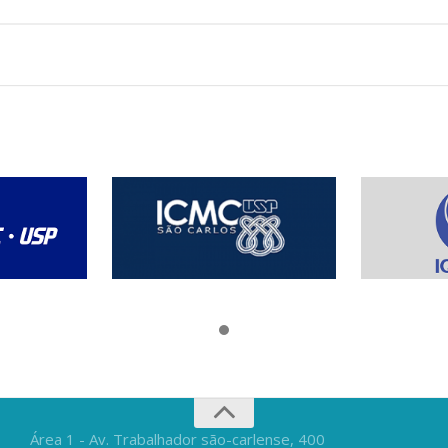
Área 1 - Av. Trabalhador são-carlense, 400