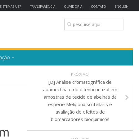
SISTEMAS USP
TRANSPARÊNCIA
OUVIDORIA
CONTATO
ENGLISH
ação
PRÓXIMO
[D] Análise cromatográfica de
abamectina e do difenoconazol em
amostras de tecido de abelhas da
espécie Melipona scutellaris e
avaliação de efeitos de
biomarcadores bioquímicos
om