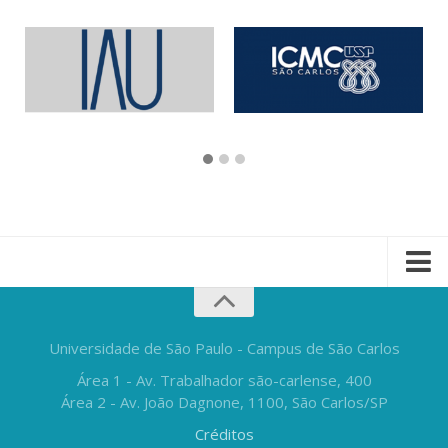
Universidade de São Paulo - Campus de São Carlos
Área 1 - Av. Trabalhador são-carlense, 400
Área 2 - Av. João Dagnone, 1100, São Carlos/SP
Créditos