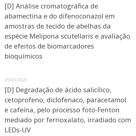
[D] Análise cromatográfica de
Telefones e Mapas
Pessoas
abamectina e do difenoconazol em
Ensino
amostras de tecido de abelhas da
Graduação
espécie Melipona scutellaris e avaliação
Pós-Graduação
Educação a distância
de efeitos de biomarcadores
Cursos de Extensão
bioquímicos
Pesquisa e Inovação
Linhas de Pesquisa
Centros, Núcleos e Projetos em Rede
05/03/2020
Pós-doutorado
Iniciação Científica
[D] Degradação de ácido salicílico,
Transferência de Tecnologia
cetoprofeno, diclofenaco, paracetamol
Empresas Juniores
Extensão à Comunidade
e cafeína, pelo processo foto-Fenton
Projetos, Programas e Cursos
mediado por ferrioxalato, irradiado com
Artes, Cultura e Esportes
LEDs-UV
Museus e Espaços Interativos