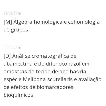
Serviços
Bibliotecas
05/03/2020
Apoio ao Estudante
Segurança, Trânsito e Prevenção
[M] Álgebra homológica e cohomologia
RH, Administrativo e Financeiro
de grupos
Outros serviços
Comunicação
Assessorias e Mídias
03/03/2020
Aplicativos e Sites
Jornal da USP
[D] Análise cromatográfica de
Agenda de Eventos
abamectina e do difenoconazol em
Defesa de Teses
amostras de tecido de abelhas da
espécie Melipona scutellaris e avaliação
de efeitos de biomarcadores
bioquímicos