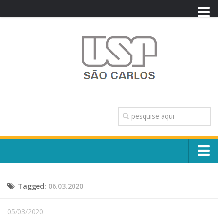
PORTAL USP
WEBMAIL
NEWSLETTER
VIDEOCAST
SISTEMAS USP
TRANSPARÊNCIA
OUVIDORIA
CONTATO
Sobre o Campus
ENGLISH
Tagged:
06.03.2020
Escola, Institutos e Órgãos
Conselho Gestor e Dirigentes
Núcleos e Comissões
05/03/2020
História e Números