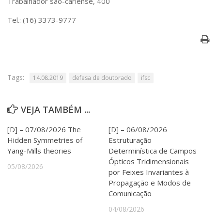
Trabalhador são-carlense, 400
Serviços
Bibliotecas
Tel.: (16) 3373-9777
Apoio ao Estudante
Segurança, Trânsito e Prevenção
RH, Administrativo e Financeiro
Outros serviços
Comunicação
Tags:
14.08.2019
defesa de doutorado
ifsc
Assessorias e Mídias
Aplicativos e Sites
VEJA TAMBÉM ...
Jornal da USP
Agenda de Eventos
[D] – 07/08/2026 The
[D] – 06/08/2026
Defesa de Teses
Hidden Symmetries of
Estruturação
Yang-Mills theories
Determinística de Campos
Ópticos Tridimensionais
05/08/2026
por Feixes Invariantes à
Propagação e Modos de
Comunicação
04/08/2026