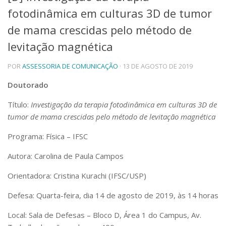
fotodinâmica em culturas 3D de tumor
Telefones e Mapas
Pessoas
de mama crescidas pelo método de
Ensino
levitação magnética
Graduação
Pós-Graduação
POR
ASSESSORIA DE COMUNICAÇÃO
· 13 DE AGOSTO DE 2019
Educação a distância
Cursos de Extensão
Doutorado
Pesquisa e Inovação
Título:
Investigação da terapia fotodinâmica em culturas 3D de
Linhas de Pesquisa
tumor de mama crescidas pelo método de levitação magnética
Centros, Núcleos e Projetos em Rede
Pós-doutorado
Programa: Física – IFSC
Iniciação Científica
Transferência de Tecnologia
Autora: Carolina de Paula Campos
Empresas Juniores
Orientadora: Cristina Kurachi (IFSC/USP)
Extensão à Comunidade
Defesa: Quarta-feira, dia 14 de agosto de 2019, às 14 horas
Projetos, Programas e Cursos
Artes, Cultura e Esportes
Local: Sala de Defesas – Bloco D, Área 1 do Campus, Av.
Museus e Espaços Interativos