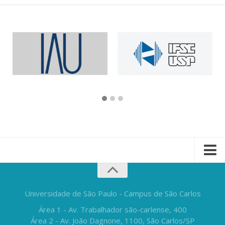
Universidade de São Paulo - Campus de São Carlos
Área 1 - Av. Trabalhador são-carlense, 400
Área 2 - Av. João Dagnone, 1100, São Carlos/SP