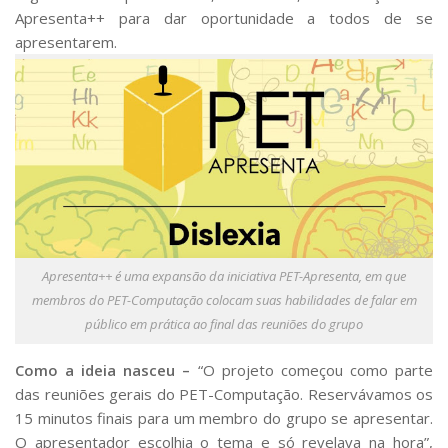
Apresenta++
para dar oportunidade a todos de se
apresentarem.
Apresenta++ é uma expansão da iniciativa PET-Apresenta, em que
membros do PET-Computação colocam suas habilidades de falar em
público em prática ao final das reuniões do grupo
Como a ideia nasceu –
“O projeto começou como parte
das reuniões gerais do PET-Computação. Reservávamos os
15 minutos finais para um membro do grupo se apresentar.
O apresentador escolhia o tema e só revelava na hora”,