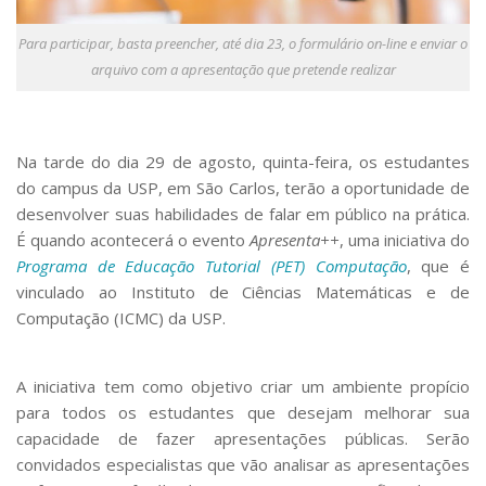
Serviços
Bibliotecas
Para participar, basta preencher, até dia 23, o formulário on-line e enviar o
Apoio ao Estudante
arquivo com a apresentação que pretende realizar
Segurança, Trânsito e Prevenção
RH, Administrativo e Financeiro
Outros serviços
Na tarde do dia 29 de agosto, quinta-feira, os estudantes
Comunicação
do campus da USP, em São Carlos, terão a oportunidade de
Assessorias e Mídias
desenvolver suas habilidades de falar em público na prática.
Aplicativos e Sites
É quando acontecerá o evento
Apresenta++
, uma iniciativa do
Jornal da USP
Programa de Educação Tutorial (PET) Computação
, que é
Agenda de Eventos
Defesa de Teses
vinculado ao Instituto de Ciências Matemáticas e de
Computação (ICMC) da USP.
A iniciativa tem como objetivo criar um ambiente propício
para todos os estudantes que desejam melhorar sua
capacidade de fazer apresentações públicas. Serão
convidados especialistas que vão analisar as apresentações