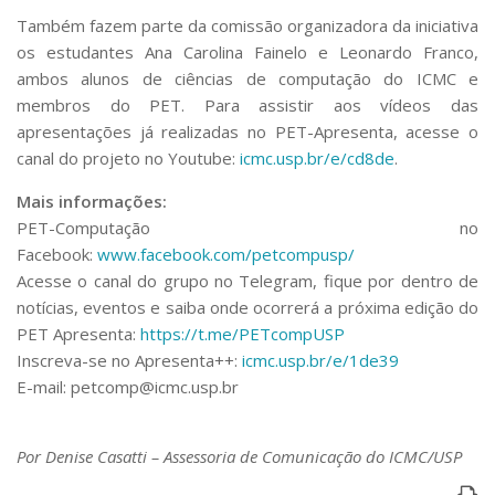
Também fazem parte da comissão organizadora da iniciativa
os estudantes Ana Carolina Fainelo e Leonardo Franco,
ambos alunos de ciências de computação do ICMC e
membros do PET. Para assistir aos vídeos das
apresentações já realizadas no
PET-Apresenta
, acesse o
canal do projeto no Youtube:
icmc.usp.br/e/cd8de
.
Mais informações:
PET-Computação no
Facebook:
www.facebook.com/petcompusp/
Acesse o canal do grupo no Telegram, fique por dentro de
notícias, eventos e saiba onde ocorrerá a próxima edição do
PET Apresenta
:
https://t.me/PETcompUSP
Inscreva-se no
Apresenta++
:
icmc.usp.br/e/1de39
E-mail: petcomp@icmc.usp.br
Por Denise Casatti – Assessoria de Comunicação do ICMC/USP