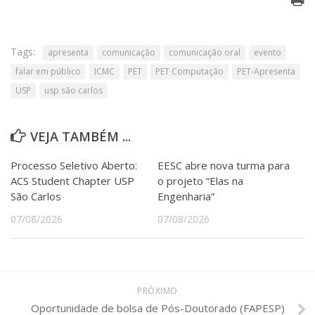
Tags:
apresenta
comunicação
comunicação oral
evento
falar em público
ICMC
PET
PET Computação
PET-Apresenta
USP
usp são carlos
VEJA TAMBÉM ...
Processo Seletivo Aberto:
EESC abre nova turma para
ACS Student Chapter USP
o projeto “Elas na
São Carlos
Engenharia”
07/08/2026
07/08/2026
PRÓXIMO
Oportunidade de bolsa de Pós-Doutorado (FAPESP)