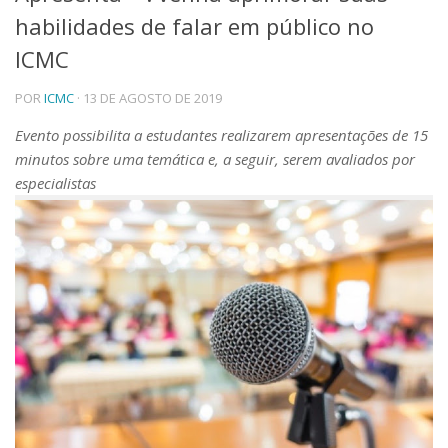
habilidades de falar em público no
Telefones e Mapas
Pessoas
ICMC
Ensino
POR
ICMC
· 13 DE AGOSTO DE 2019
Graduação
Pós-Graduação
Evento possibilita a estudantes realizarem apresentações de 15
Educação a distância
minutos sobre uma temática e, a seguir, serem avaliados por
Cursos de Extensão
especialistas
Pesquisa e Inovação
Linhas de Pesquisa
Centros, Núcleos e Projetos em Rede
Pós-doutorado
Iniciação Científica
Transferência de Tecnologia
Empresas Juniores
Extensão à Comunidade
Projetos, Programas e Cursos
Artes, Cultura e Esportes
Museus e Espaços Interativos