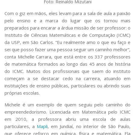
Foto: Reinaldo Mizutani
Serviços
Bibliotecas
Com o giz em mãos, eles levam para a sala de aula a paixão
Apoio ao Estudante
pelo ensino e a marca do lugar que os tornou mais
Segurança, Trânsito e Prevenção
preparados para encarar a árdua missão de ser professor: o
RH, Administrativo e Financeiro
Instituto de Ciências Matemáticas e de Computação (ICMC)
Outros serviços
da USP, em São Carlos. “Eu realmente amo o que eu faço e
Comunicação
sei que posso fazer uma pessoa seguir um caminho melhor”,
Assessorias e Mídias
conta Michelle Carrara, que está entre os 337 professores
Aplicativos e Sites
de matemática formados ao longo das 45 anos de história
Jornal da USP
do ICMC. Muitos dos profissionais que saem do instituto
Agenda de Eventos
começam a se destacar cedo na carreira, atuando em
Defesa de Teses
instituições de ensino públicas, particulares ou abrindo suas
próprias escolas.
Michele é um exemplo de quem seguiu pelo caminho do
empreendedorismo. Licenciada em Matemática pelo ICMC
em 2010, a professora abriu uma escola de aulas
particulares, a
Mapli
, em Jundiaí, no interior de São Paulo,
que oferece reforço em química, física e matemática. Ela