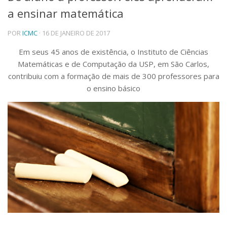
a ensinar matemática
Telefones e Mapas
Pessoas
POR
ICMC
· 16 DE JANEIRO DE 2017
Ensino
Graduação
Em seus 45 anos de existência, o Instituto de Ciências
Pós-Graduação
Matemáticas e de Computação da USP, em São Carlos,
Educação a distância
contribuiu com a formação de mais de 300 professores para
Cursos de Extensão
o ensino básico
Pesquisa e Inovação
Linhas de Pesquisa
Centros, Núcleos e Projetos em Rede
Pós-doutorado
Iniciação Científica
Transferência de Tecnologia
Empresas Juniores
Extensão à Comunidade
Projetos, Programas e Cursos
Artes, Cultura e Esportes
Museus e Espaços Interativos