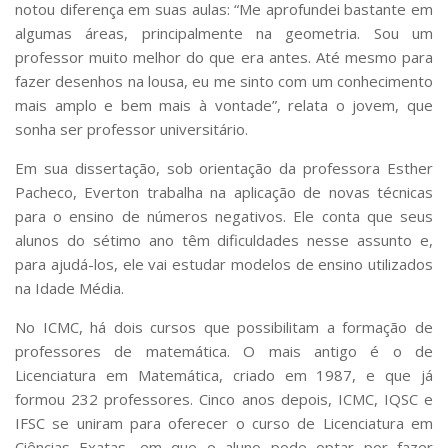
notou diferença em suas aulas: “Me aprofundei bastante em
algumas áreas, principalmente na geometria. Sou um
professor muito melhor do que era antes. Até mesmo para
fazer desenhos na lousa, eu me sinto com um conhecimento
mais amplo e bem mais à vontade”, relata o jovem, que
sonha ser professor universitário.
Em sua dissertação, sob orientação da professora Esther
Pacheco, Everton trabalha na aplicação de novas técnicas
para o ensino de números negativos. Ele conta que seus
alunos do sétimo ano têm dificuldades nesse assunto e,
para ajudá-los, ele vai estudar modelos de ensino utilizados
na Idade Média.
No ICMC, há dois cursos que possibilitam a formação de
professores de matemática. O mais antigo é o de
Licenciatura em Matemática, criado em 1987, e que já
formou 232 professores. Cinco anos depois, ICMC, IQSC e
IFSC se uniram para oferecer o curso de Licenciatura em
Ciências Exatas, em que o aluno pode optar por fazer