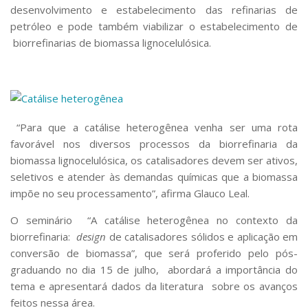
Serviços
desenvolvimento e estabelecimento das refinarias de
petróleo e pode também viabilizar o estabelecimento de
Bibliotecas
Apoio ao Estudante
biorrefinarias de biomassa lignocelulósica.
Segurança, Trânsito e Prevenção
RH, Administrativo e Financeiro
Outros serviços
Comunicação
Assessorias e Mídias
“Para que a catálise heterogênea venha ser uma rota
Aplicativos e Sites
favorável nos diversos processos da biorrefinaria da
Jornal da USP
biomassa lignocelulósica, os catalisadores devem ser ativos,
Agenda de Eventos
seletivos e atender às demandas químicas que a biomassa
Defesa de Teses
impõe no seu processamento”, afirma Glauco Leal.
O seminário “A catálise heterogênea no contexto da
biorrefinaria:
design
de catalisadores sólidos e aplicação em
conversão de biomassa”, que será proferido pelo pós-
graduando no dia 15 de julho, abordará a importância do
tema e apresentará dados da literatura sobre os avanços
feitos nessa área.