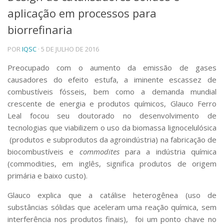
aplicação em processos para
Telefones e Mapas
Pessoas
biorrefinaria
Ensino
POR
IQSC
· 5 DE JULHO DE 2016
Graduação
Pós-Graduação
Preocupado com o aumento da emissão de gases
Educação a distância
causadores do efeito estufa, a iminente escassez de
Cursos de Extensão
combustíveis fósseis, bem como a demanda mundial
Pesquisa e Inovação
crescente de energia e produtos químicos, Glauco Ferro
Linhas de Pesquisa
Leal focou seu doutorado no desenvolvimento de
Centros, Núcleos e Projetos em Rede
tecnologias que viabilizem o uso da biomassa lignocelulósica
Pós-doutorado
(produtos e subprodutos da agroindústria) na fabricação de
Iniciação Científica
biocombustíveis e
commodites
para a indústria química
Transferência de Tecnologia
(commodities, em inglês, significa produtos de origem
Empresas Juniores
primária e baixo custo).
Extensão à Comunidade
Projetos, Programas e Cursos
Glauco explica que a catálise heterogênea (uso de
Artes, Cultura e Esportes
substâncias sólidas que aceleram uma reação química, sem
Museus e Espaços Interativos
interferência nos produtos finais), foi um ponto chave no