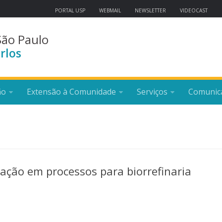
PORTAL USP
WEBMAIL
NEWSLETTER
VIDEOCAST
São Paulo
rlos
ão
Extensão à Comunidade
Serviços
Comunic
cação em processos para biorrefinaria