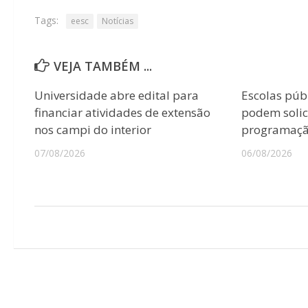
Tags:
eesc
Notícias
VEJA TAMBÉM ...
Universidade abre edital para
Escolas púb
financiar atividades de extensão
podem solici
nos campi do interior
programação
07/08/2026
06/08/2026