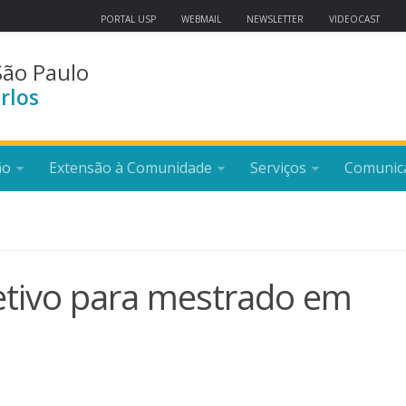
PORTAL USP
WEBMAIL
NEWSLETTER
VIDEOCAST
São Paulo
rlos
ão
Extensão à Comunidade
Serviços
Comunic
etivo para mestrado em