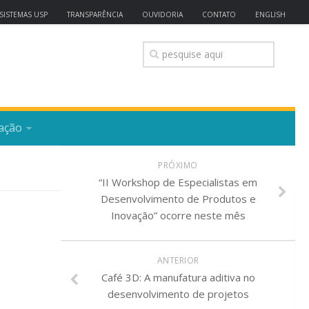
SISTEMAS USP
TRANSPARÊNCIA
OUVIDORIA
CONTATO
ENGLISH
ação
PRÓXIMO
“II Workshop de Especialistas em
Desenvolvimento de Produtos e
Inovação” ocorre neste mês
ANTERIOR
Café 3D: A manufatura aditiva no
desenvolvimento de projetos