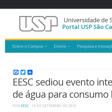
Universidade de 
Portal USP São Ca
Sobre o Campus
Ensino
Pesquisa e Inovaç
Facebook
Twitter
Share
EESC sediou evento int
de água para consumo
POR
EESC
· 19 DE SETEMBRO DE 2019