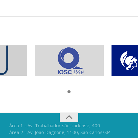
Área 1 - Av. Trabalhador são-carlense, 400
Área 2 - Av. João Dagnone, 1100, São Carlos/SP