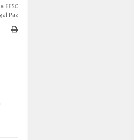
da EESC
gal Paz
a