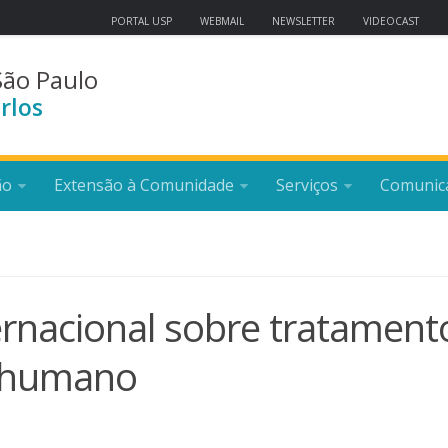
PORTAL USP
WEBMAIL
NEWSLETTER
VIDEOCAST
São Paulo
rlos
ão
Extensão à Comunidade
Serviços
Comunic
ernacional sobre tratament
 humano