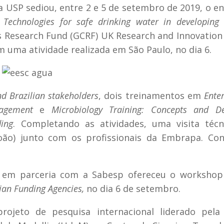
da USP sediou, entre 2 e 5 de setembro de 2019, o e
 Technologies for safe drinking water in developing 
s Research Fund (GCRF) UK Research and Innovation
m uma atividade realizada em São Paulo, no dia 6.
 Brazilian stakeholders
, dois treinamentos em
Ente
agement
e
Microbiology Training: Concepts and De
ding
. Completando as atividades, uma visita técn
João) junto com os profissionais da Embrapa. Con
P em parceria com a Sabesp ofereceu o worksho
an Funding Agencies,
no dia 6 de setembro.
rojeto de pesquisa internacional liderado pela 