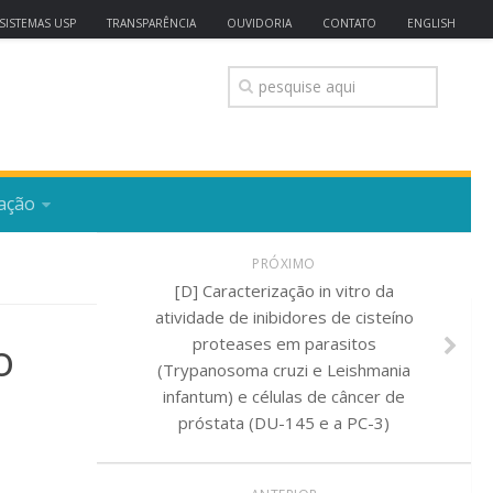
SISTEMAS USP
TRANSPARÊNCIA
OUVIDORIA
CONTATO
ENGLISH
ação
PRÓXIMO
[D] Caracterização in vitro da
atividade de inibidores de cisteíno
o
proteases em parasitos
(Trypanosoma cruzi e Leishmania
infantum) e células de câncer de
próstata (DU-145 e a PC-3)