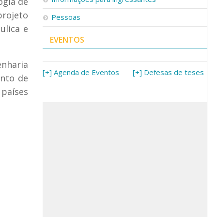
ogia de
projeto
Pessoas
ulica e
EVENTOS
nharia
[+] Agenda de Eventos
[+] Defesas de teses
ento de
 países