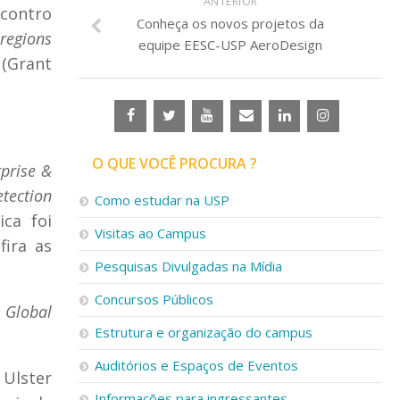
ANTERIOR
ncontro
Conheça os novos projetos da
regions
equipe EESC-USP AeroDesign
 (Grant
O QUE VOCÊ PROCURA ?
rprise &
tection
Como estudar na USP
ica foi
Visitas ao Campus
fira as
Pesquisas Divulgadas na Mídia
Concursos Públicos
p
Global
Estrutura e organização do campus
Auditórios e Espaços de Eventos
Ulster
Informações para ingressantes