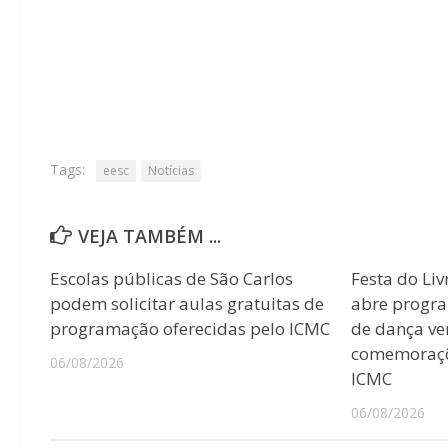
Tags:
eesc
Notícias
VEJA TAMBÉM ...
Escolas públicas de São Carlos
Festa do Liv
podem solicitar aulas gratuitas de
abre progr
programação oferecidas pelo ICMC
de dança ver
comemoraçõ
06/08/2026
ICMC
06/08/2026