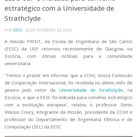
estratégico com a Universidade de
Telefones e Mapas
Pessoas
Strathclyde
Ensino
POR
EESC
· 22 DE FEVEREIRO DE 2024
Graduação
Pós-Graduação
A missão PRINT, da Escola de Engenharia de São Carlos
Educação a distância
(EESC) da USP retornou recentemente de Glasgow, na
Cursos de Extensão
Escócia, com ótimas notícias para a comunidade
Pesquisa e Inovação
universitária.
Linhas de Pesquisa
Centros, Núcleos e Projetos em Rede
“Temos o prazer em informar que a CCInt, nossa Comissão
Pós-doutorado
de Cooperação Internacional, foi recebida no último mês de
Iniciação Científica
janeiro pelo reitor da
Universidade de Strathclyde
, na
Transferência de Tecnologia
Escócia, e que a EESC foi indicada para convênio estratégico
Empresas Juniores
com a instituição europeia”, relatou o professor Denis
Extensão à Comunidade
Vinicius Coury, integrante da missão, presidente da CCInt e
Projetos, Programas e Cursos
professor do Departamento de Engenharia Elétrica e de
Artes, Cultura e Esportes
Computação (SEL) da EESC.
Museus e Espaços Interativos