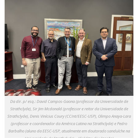
Serviços
Bibliotecas
Apoio ao Estudante
Segurança, Trânsito e Prevenção
RH, Administrativo e Financeiro
Outros serviços
Comunicação
Assessorias e Mídias
Aplicativos e Sites
Jornal da USP
Agenda de Eventos
Defesa de Teses
Da dir. p/ esq.: David Campos-Gaona (professor da Universidade de
Strathclyde), Sir Jim Mcdonald (professor e reitor da Universidade de
Strathclyde), Denis Vinícius Coury (CCInt/EESC-USP), Olimpo Anaya-Lara
(professor e coordenador da América Latina na Strathclyde) e Pedro
Barbalho (aluno da EESC-USP, atualmente em doutorado sanduíche na