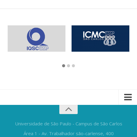
Universidade de São Paulo - Campus de São Carlos
Área 1 - Av. Trabalhador são-carlense, 400