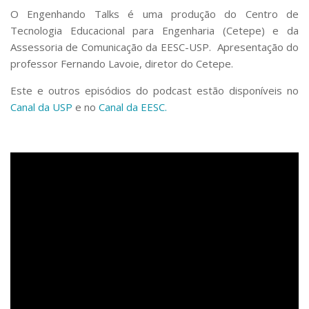
Serviços
O Engenhando Talks é uma produção do Centro de
Bibliotecas
Tecnologia Educacional para Engenharia (Cetepe) e da
Apoio ao Estudante
Assessoria de Comunicação da EESC-USP. Apresentação do
Segurança, Trânsito e Prevenção
professor Fernando Lavoie, diretor do Cetepe.
RH, Administrativo e Financeiro
Outros serviços
Este e outros episódios do podcast estão disponíveis no
Comunicação
Canal da USP
e no
Canal da EESC.
Assessorias e Mídias
Aplicativos e Sites
Jornal da USP
Agenda de Eventos
Defesa de Teses