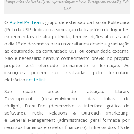
Integrantes do RocketPy em apresentação – Foto: Divulgação RocketPy Poli
Serviços
USP
Bibliotecas
Apoio ao Estudante
O
RocketPy Team
, grupo de extensão da Escola Politécnica
Segurança, Trânsito e Prevenção
(Poli) da USP dedicado à simulação da trajetória de foguetes
RH, Administrativo e Financeiro
experimentais de alta potência, tem inscrições abertas até
Outros serviços
o dia 1º de dezembro para universitários desde a graduação
Comunicação
ao doutorado, da comunidade USP ou comunidade externa.
Assessorias e Mídias
Não é necessário nenhum conhecimento prévio: no próprio
Aplicativos e Sites
projeto será oferecido treinamento e formação. As
Jornal da USP
inscrições podem ser realizadas pelo formulário
Agenda de Eventos
eletrônico
neste link
.
Defesa de Teses
São quatro áreas de atuação:
Library
Development
(desenvolvimento das linhas de
código),
Front-End
(desenvolve a interface gráfica do
software),
Public Relations & Outreach
(marketing)
e
General Management
(administração geral formada por
recursos humanos e o setor financeiro). Entre os dias 18 de