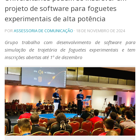
projeto de software para foguetes
Telefones e Mapas
Pessoas
experimentais de alta potência
Ensino
POR
ASSESSORIA DE COMUNICAÇÃO
· 18 DE NOVEMBRO DE 2024
Graduação
Pós-Graduação
Grupo trabalha com desenvolvimento de software para
Educação a distância
simulação de trajetória de foguetes experimentais e tem
Cursos de Extensão
inscrições abertas até 1º de dezembro
Pesquisa e Inovação
Linhas de Pesquisa
Centros, Núcleos e Projetos em Rede
Pós-doutorado
Iniciação Científica
Transferência de Tecnologia
Empresas Juniores
Extensão à Comunidade
Projetos, Programas e Cursos
Artes, Cultura e Esportes
Museus e Espaços Interativos