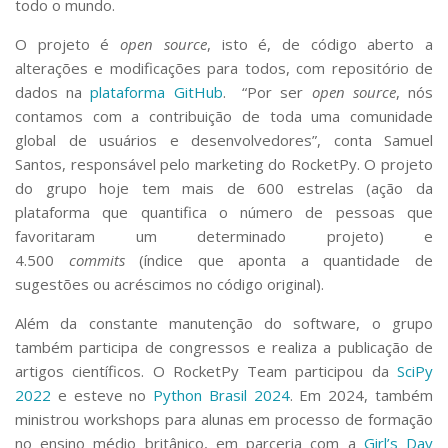
todo o mundo.
O projeto é
open source
, isto é, de código aberto a
alterações e modificações para todos, com repositório de
dados na
plataforma GitHub
. “Por ser
open source
, nós
contamos com a contribuição de toda uma comunidade
global de usuários e desenvolvedores”, conta Samuel
Santos, responsável pelo marketing do RocketPy. O projeto
do grupo hoje tem mais de 600 estrelas (ação da
plataforma que quantifica o número de pessoas que
favoritaram um determinado projeto) e
4.500
commits
(índice que aponta a quantidade de
sugestões ou acréscimos no código original).
Além da constante manutenção do software, o grupo
também participa de congressos e realiza a publicação de
artigos científicos. O RocketPy Team participou da
SciPy
2022
e esteve no
Python Brasil 2024
. Em 2024, também
ministrou workshops para alunas em processo de formação
no ensino médio britânico, em parceria com a
Girl’s Day