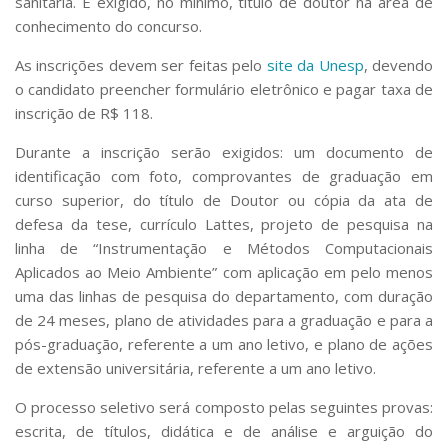
sanitária. É exigido, no mínimo, título de doutor na área de
Serviços
conhecimento do concurso.
Bibliotecas
Apoio ao Estudante
As inscrições devem ser feitas pelo
site da Unesp
, devendo
Segurança, Trânsito e Prevenção
o candidato preencher formulário eletrônico e pagar taxa de
RH, Administrativo e Financeiro
inscrição de R$ 118.
Outros serviços
Durante a inscrição serão exigidos: um documento de
Comunicação
identificação com foto, comprovantes de graduação em
Assessorias e Mídias
curso superior, do título de Doutor ou cópia da ata de
Aplicativos e Sites
defesa da tese, currículo Lattes, projeto de pesquisa na
Jornal da USP
Agenda de Eventos
linha de “Instrumentação e Métodos Computacionais
Defesa de Teses
Aplicados ao Meio Ambiente” com aplicação em pelo menos
uma das linhas de pesquisa do departamento, com duração
de 24 meses, plano de atividades para a graduação e para a
pós-graduação, referente a um ano letivo, e plano de ações
de extensão universitária, referente a um ano letivo.
O processo seletivo será composto pelas seguintes provas:
escrita, de títulos, didática e de análise e arguição do