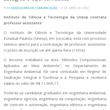
Telefones e Mapas
POR
ASSESSORIA DE COMUNICAÇÃO
· 11 DE ABRIL DE 2022
Pessoas
Instituto de Ciência e Tecnologia da Unesp contrata
Ensino
professor assistente
Graduação
Pós-Graduação
O Instituto de Ciência e Tecnologia da Universidade
Educação a distância
Estadual Paulista (Unesp), em Sorocaba, está com processo
Cursos de Extensão
seletivo aberto para a contratação de professor assistente.
Pesquisa e Inovação
O prazo de inscrição vai até quinta-feira (14/04).
Linhas de Pesquisa
O docente trabalhará na área “Métodos Computacionais
Centros, Núcleos e Projetos em Rede
Pós-doutorado
Aplicados ao Meio Ambiente”, no Departamento de
Iniciação Científica
Engenharia Ambiental. Ele será contratado em Regime de
Transferência de Tecnologia
Dedicação Integral à Docência e à Pesquisa e receberá
Empresas Juniores
salário no valor de R$ 11.069,17.
Extensão à Comunidade
Poderão se candidatar graduados em engenharia ambiental,
Projetos, Programas e Cursos
engenharia agrícola, engenharia da computação, engenharia
Artes, Cultura e Esportes
de controle e automação, engenharia elétrica e engenharia
Museus e Espaços Interativos