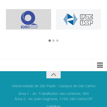
Universidade de São Paulo - Campus de São Carlos
Área 1 - Av. Trabalhador são-carlense, 400
Área 2 - Av. João Dagnone, 1100, São Carlos/SP
Créditos