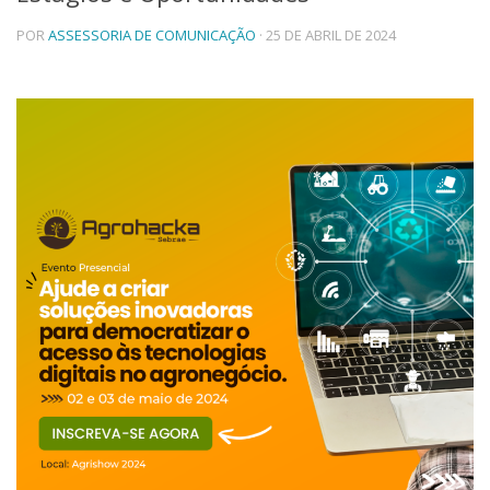
Telefones e Mapas
POR
ASSESSORIA DE COMUNICAÇÃO
· 25 DE ABRIL DE 2024
Pessoas
Ensino
Graduação
Pós-Graduação
Educação a distância
Cursos de Extensão
Pesquisa e Inovação
Linhas de Pesquisa
Centros, Núcleos e Projetos em Rede
Pós-doutorado
Iniciação Científica
Transferência de Tecnologia
Empresas Juniores
Extensão à Comunidade
Projetos, Programas e Cursos
Artes, Cultura e Esportes
Museus e Espaços Interativos