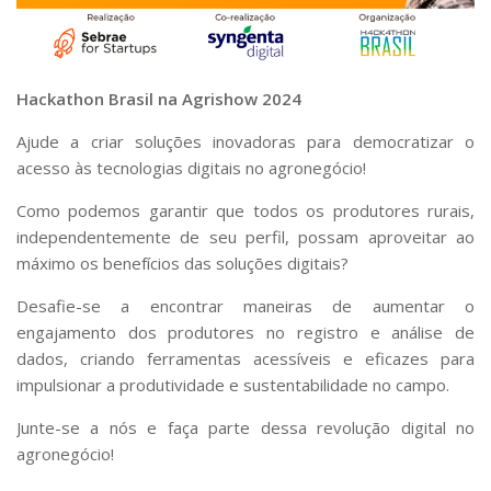
Serviços
Bibliotecas
Apoio ao Estudante
Segurança, Trânsito e Prevenção
Hackathon Brasil na Agrishow 2024
RH, Administrativo e Financeiro
Outros serviços
Ajude a criar soluções inovadoras para democratizar o
Comunicação
acesso às tecnologias digitais no agronegócio!
Assessorias e Mídias
Como podemos garantir que todos os produtores rurais,
Aplicativos e Sites
independentemente de seu perfil, possam aproveitar ao
Jornal da USP
máximo os benefícios das soluções digitais?
Agenda de Eventos
Defesa de Teses
Desafie-se a encontrar maneiras de aumentar o
engajamento dos produtores no registro e análise de
dados, criando ferramentas acessíveis e eficazes para
impulsionar a produtividade e sustentabilidade no campo.
Junte-se a nós e faça parte dessa revolução digital no
agronegócio!