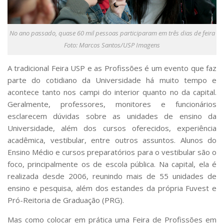
Serviços
Bibliotecas
Apoio ao Estudante
No ano passado, quase 60 mil pessoas participaram em três dias de feira
Segurança, Trânsito e Prevenção
Foto: Marcos Santos/USP Imagens
RH, Administrativo e Financeiro
Outros serviços
A tradicional Feira USP e as Profissões é um evento que faz
Comunicação
parte do cotidiano da Universidade há muito tempo e
Assessorias e Mídias
acontece tanto nos campi do interior quanto no da capital.
Aplicativos e Sites
Geralmente, professores, monitores e funcionários
Jornal da USP
esclarecem d
ú
vidas sobre as unidades de ensino da
Agenda de Eventos
Universidade, além dos cursos oferecidos, experiência
Defesa de Teses
acadêmica, vestibular, entre outros assuntos. Alunos do
Ensino Médio e cursos preparatórios para o vestibular são o
foco, principalmente os de escola p
ú
blica. Na capital, ela é
realizada desde 2006, reunindo mais de 55 unidades de
ensino e pesquisa, além dos estandes da própria Fuvest e
Pró-Reitoria de Graduação (PRG).
Mas como colocar em prática uma Feira de Profissões em