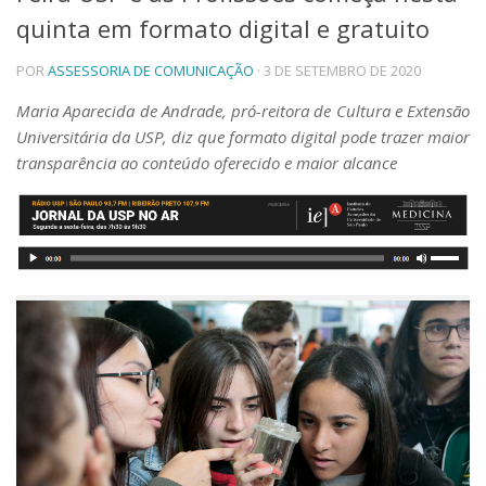
quinta em formato digital e gratuito
Telefones e Mapas
Pessoas
POR
ASSESSORIA DE COMUNICAÇÃO
· 3 DE SETEMBRO DE 2020
Ensino
Graduação
Maria Aparecida de Andrade, pró-reitora de Cultura e Extensão
Pós-Graduação
Universitária da USP, diz que formato digital pode trazer maior
Educação a distância
transparência ao conteúdo oferecido e maior alcance
Cursos de Extensão
Pesquisa e Inovação
Linhas de Pesquisa
Centros, Núcleos e Projetos em Rede
Pós-doutorado
Iniciação Científica
Transferência de Tecnologia
Empresas Juniores
Extensão à Comunidade
Projetos, Programas e Cursos
Artes, Cultura e Esportes
Museus e Espaços Interativos