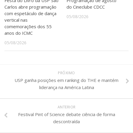
Festa do Livro da USP São
Programação de agosto
Carlos abre programação
do Cineclube CDCC
com espetáculo de dança
05/08/2026
vertical nas
comemorações dos 55
anos do ICMC
05/08/2026
PRÓXIMO
USP ganha posições em ranking do THE e mantém
liderança na América Latina
ANTERIOR
Festival Pint of Science debate ciência de forma
descontraída