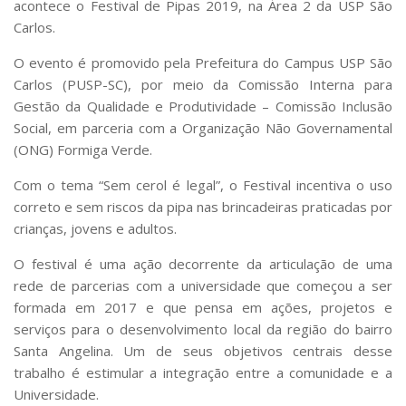
acontece o Festival de Pipas 2019, na Área 2 da USP São
Serviços
Carlos.
Bibliotecas
Apoio ao Estudante
O evento é promovido pela Prefeitura do Campus USP São
Segurança, Trânsito e Prevenção
Carlos (PUSP-SC), por meio da Comissão Interna para
RH, Administrativo e Financeiro
Gestão da Qualidade e Produtividade – Comissão Inclusão
Outros serviços
Social, em parceria com a Organização Não Governamental
Comunicação
(ONG) Formiga Verde.
Assessorias e Mídias
Aplicativos e Sites
Com o tema “Sem cerol é legal”, o Festival incentiva o uso
Jornal da USP
correto e sem riscos da pipa nas brincadeiras praticadas por
Agenda de Eventos
crianças, jovens e adultos.
Defesa de Teses
O festival é uma ação decorrente da articulação de uma
rede de parcerias com a universidade que começou a ser
formada em 2017 e que pensa em ações, projetos e
serviços para o desenvolvimento local da região do bairro
Santa Angelina. Um de seus objetivos centrais desse
trabalho é estimular a integração entre a comunidade e a
Universidade.