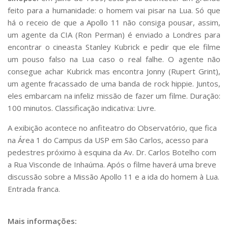
Serviços
feito para a humanidade: o homem vai pisar na Lua. Só que
Bibliotecas
há o receio de que a Apollo 11 não consiga pousar, assim,
Apoio ao Estudante
um agente da CIA (Ron Perman) é enviado a Londres para
Segurança, Trânsito e Prevenção
encontrar o cineasta Stanley Kubrick e pedir que ele filme
RH, Administrativo e Financeiro
um pouso falso na Lua caso o real falhe. O agente não
Outros serviços
consegue achar Kubrick mas encontra Jonny (Rupert Grint),
Comunicação
um agente fracassado de uma banda de rock hippie. Juntos,
Assessorias e Mídias
eles embarcam na infeliz missão de fazer um filme. Duração:
Aplicativos e Sites
100 minutos. Classificação indicativa: Livre.
Jornal da USP
Agenda de Eventos
A exibição acontece no anfiteatro do Observatório, que fica
Defesa de Teses
na Área 1 do Campus da USP em São Carlos, acesso para
pedestres próximo à esquina da Av. Dr. Carlos Botelho com
a Rua Visconde de Inhaúma.
Após o filme haverá uma breve
discussão sobre a Missão Apollo 11 e a ida do homem à Lua.
Entrada franca.
Mais informações: