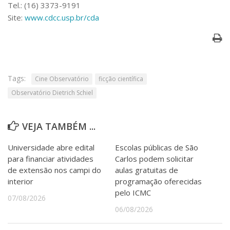
Tel.: (16) 3373-9191
Site:
www.cdcc.usp.br/cda
Tags:
Cine Observatório
ficção científica
Observatório Dietrich Schiel
VEJA TAMBÉM ...
Universidade abre edital
Escolas públicas de São
para financiar atividades
Carlos podem solicitar
de extensão nos campi do
aulas gratuitas de
interior
programação oferecidas
pelo ICMC
07/08/2026
06/08/2026