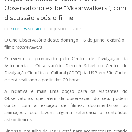
Observatório exibe “Moonwalkers”, com
Telefones e Mapas
Pessoas
discussão após o filme
Ensino
POR
OBSERVATORIO
· 13 DE JUNHO DE 2017
Graduação
Pós-Graduação
O Cine Observatório deste domingo, 18 de junho, exibirá o
Educação a distância
filme
MoonWalkers
.
Cursos de Extensão
Pesquisa e Inovação
O evento é promovido pelo Centro de Divulgação da
Astronomia – Observatório Dietrich Schiel do Centro de
Linhas de Pesquisa
Centros, Núcleos e Projetos em Rede
Divulgação Científica e Cultural (CDCC) da USP em São Carlos
Pós-doutorado
e será realizado a partir das 20 horas.
Iniciação Científica
Transferência de Tecnologia
A iniciativa é mais uma opção para os visitantes do
Empresas Juniores
Observatório, que além da observação do céu, podem
Extensão à Comunidade
contar com
a exibição de filmes, documentários ou
animações que fazem alguma referência a conteúdos
Projetos, Programas e Cursos
astronômicos.
Artes, Cultura e Esportes
Museus e Espaços Interativos
Sinopse:
em julho de 1969, está para acontecer um grande