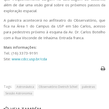
Serviços
além de dar uma visão geral sobre os próximos passos da
Bibliotecas
exploração espacial.
Apoio ao Estudante
Segurança, Trânsito e Prevenção
A palestra acontecerá no anfiteatro do Observatório, que
RH, Administrativo e Financeiro
fica na Área 1 do Campus da USP em São Carlos, acesso
Outros serviços
para pedestres próximo à esquina da Av. Dr. Carlos Botelho
Comunicação
com a Rua Visconde de Inhaúma. Entrada franca.
Assessorias e Mídias
Mais informações:
Aplicativos e Sites
Tel.: (16) 3373-9191
Jornal da USP
Site:
www.cdcc.usp.br/cda
Agenda de Eventos
Defesa de Teses
Tags:
Astronáutica
Observatório Dietrich Schiel
palestras
Sessão Astronomia