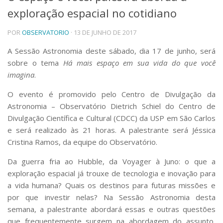
exploração espacial no cotidiano
Telefones e Mapas
Pessoas
POR
OBSERVATORIO
· 13 DE JUNHO DE 2017
Ensino
Graduação
A Sessão Astronomia deste sábado, dia 17 de junho, será
Pós-Graduação
sobre o tema
Há mais espaço em sua vida do que você
Educação a distância
imagina
.
Cursos de Extensão
O evento é promovido pelo Centro de Divulgação da
Pesquisa e Inovação
Astronomia – Observatório Dietrich Schiel do Centro de
Linhas de Pesquisa
Divulgação Científica e Cultural (CDCC) da USP em São Carlos
Centros, Núcleos e Projetos em Rede
e será realizado às 21 horas. A palestrante será Jéssica
Pós-doutorado
Cristina Ramos, da equipe do Observatório.
Iniciação Científica
Transferência de Tecnologia
Da guerra fria ao Hubble, da Voyager à Juno: o que a
Empresas Juniores
exploração espacial já trouxe de tecnologia e inovação para
Extensão à Comunidade
a vida humana? Quais os destinos para futuras missões e
Projetos, Programas e Cursos
por que investir nelas? Na Sessão Astronomia desta
Artes, Cultura e Esportes
semana, a palestrante abordará essas e outras questões
Museus e Espaços Interativos
que frequentemente surgem na abordagem do assunto,