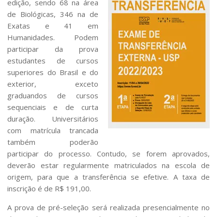
edição, sendo 68 na área
Serviços
de Biológicas, 346 na de
Bibliotecas
Exatas e 41 em
Apoio ao Estudante
Humanidades. Podem
Segurança, Trânsito e Prevenção
participar da prova
RH, Administrativo e Financeiro
Outros serviços
estudantes de cursos
superiores do Brasil e do
Comunicação
exterior, exceto
Assessorias e Mídias
graduandos de cursos
Aplicativos e Sites
sequenciais e de curta
Jornal da USP
duração. Universitários
Agenda de Eventos
Defesa de Teses
com matrícula trancada
também poderão
participar do processo. Contudo, se forem aprovados,
deverão estar regularmente matriculados na escola de
origem, para que a transferência se efetive. A taxa de
inscrição é de R$ 191,00.
A prova de pré-seleção será realizada presencialmente no