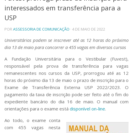
interessados em transferência para a
Telefones e Mapas
Pessoas
USP
Ensino
POR
ASSESSORIA DE COMUNICAÇÃO
· 4 DE MAIO DE 2022
Graduação
Pós-Graduação
Universitários podem se inscrever até as 12 horas do próximo
Educação a distância
dia 13 de maio para concorrer a 455 vagas em diversos cursos
Cursos de Extensão
Pesquisa e Inovação
A Fundação Universitária para o Vestibular (Fuvest),
responsável pela prova de transferência para vagas
Linhas de Pesquisa
Centros, Núcleos e Projetos em Rede
remanescentes nos cursos da USP, prorrogou até as 12
Pós-doutorado
horas do próximo dia 13 de maio o prazo de inscrição para o
Iniciação Científica
Exame de Transferência Externa USP 2022/2023. O
Transferência de Tecnologia
pagamento da taxa de inscrição pode ser feito até o fim do
Empresas Juniores
expediente bancário do dia 16 de maio. O manual com
Extensão à Comunidade
orientações para o exame está
disponível on-line
.
Projetos, Programas e Cursos
Ao todo, o exame conta
Artes, Cultura e Esportes
com 455 vagas nesta
Museus e Espaços Interativos