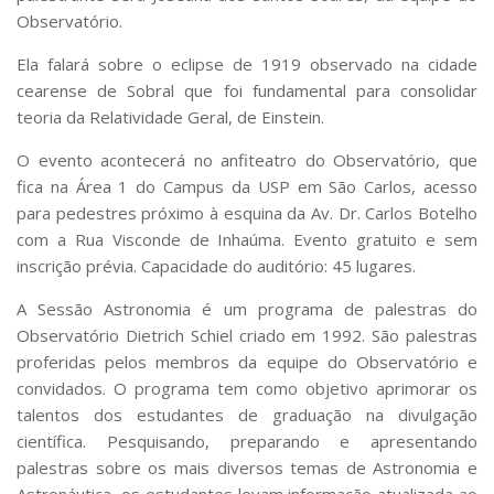
Serviços
Observatório.
Bibliotecas
Ela falará sobre o eclipse de 1919 observado na cidade
Apoio ao Estudante
cearense de Sobral que foi fundamental para consolidar
Segurança, Trânsito e Prevenção
RH, Administrativo e Financeiro
teoria da Relatividade Geral, de Einstein.
Outros serviços
O evento acontecerá no anfiteatro do Observatório, que
Comunicação
fica na Área 1 do Campus da USP em São Carlos, acesso
Assessorias e Mídias
para pedestres próximo à esquina da Av. Dr. Carlos Botelho
Aplicativos e Sites
com a Rua Visconde de Inhaúma. Evento gratuito e sem
Jornal da USP
inscrição prévia. Capacidade do auditório: 45 lugares.
Agenda de Eventos
Defesa de Teses
A Sessão Astronomia é um programa de palestras do
Observatório Dietrich Schiel criado em 1992. São palestras
proferidas pelos membros da equipe do Observatório e
convidados. O programa tem como objetivo aprimorar os
talentos dos estudantes de graduação na divulgação
científica. Pesquisando, preparando e apresentando
palestras sobre os mais diversos temas de Astronomia e
Astronáutica, os estudantes levam informação atualizada ao