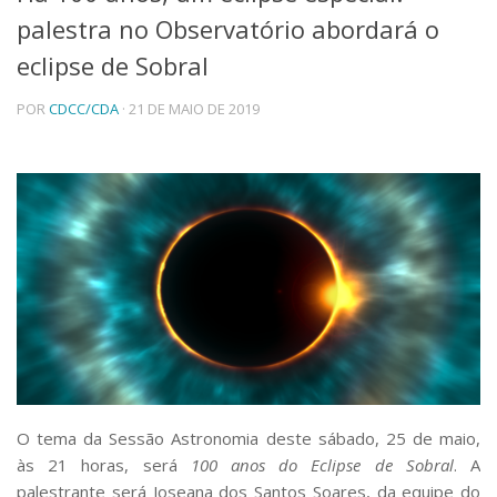
palestra no Observatório abordará o
Telefones e Mapas
Pessoas
eclipse de Sobral
Ensino
POR
CDCC/CDA
· 21 DE MAIO DE 2019
Graduação
Pós-Graduação
Educação a distância
Cursos de Extensão
Pesquisa e Inovação
Linhas de Pesquisa
Centros, Núcleos e Projetos em Rede
Pós-doutorado
Iniciação Científica
Transferência de Tecnologia
Empresas Juniores
Extensão à Comunidade
Projetos, Programas e Cursos
O tema da Sessão Astronomia deste sábado, 25 de maio,
Artes, Cultura e Esportes
às 21 horas, será
100 anos do Eclipse de Sobral
. A
Museus e Espaços Interativos
palestrante será Joseana dos Santos Soares, da equipe do