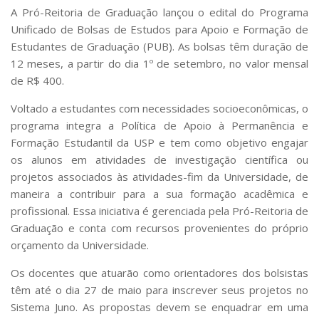
Serviços
A Pró-Reitoria de Graduação lançou o edital do Programa
Bibliotecas
Unificado de Bolsas de Estudos para Apoio e Formação de
Apoio ao Estudante
Estudantes de Graduação (PUB). As bolsas têm duração de
Segurança, Trânsito e Prevenção
12 meses, a partir do dia 1º de setembro, no valor mensal
RH, Administrativo e Financeiro
de R$ 400.
Outros serviços
Comunicação
Voltado a estudantes com necessidades socioeconômicas, o
programa integra a Política de Apoio à Permanência e
Assessorias e Mídias
Formação Estudantil da USP e tem como objetivo engajar
Aplicativos e Sites
os alunos em atividades de investigação científica ou
Jornal da USP
Agenda de Eventos
projetos associados às atividades-fim da Universidade, de
Defesa de Teses
maneira a contribuir para a sua formação acadêmica e
profissional. Essa iniciativa é gerenciada pela Pró-Reitoria de
Graduação e conta com recursos provenientes do próprio
orçamento da Universidade.
Os docentes que atuarão como orientadores dos bolsistas
têm até o dia 27 de maio para inscrever seus projetos no
Sistema Juno. As propostas devem se enquadrar em uma