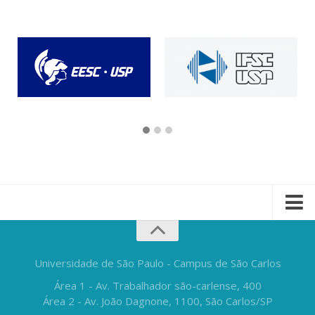
Universidade de São Paulo - Campus de São Carlos
Área 1 - Av. Trabalhador são-carlense, 400
Área 2 - Av. João Dagnone, 1100, São Carlos/SP