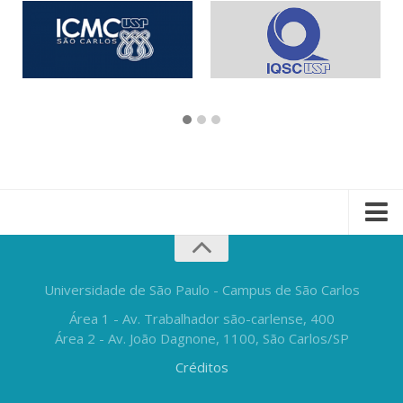
Universidade de São Paulo - Campus de São Carlos
Área 1 - Av. Trabalhador são-carlense, 400
Área 2 - Av. João Dagnone, 1100, São Carlos/SP
Créditos