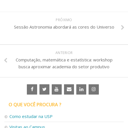
Serviços
Bibliotecas
Apoio ao Estudante
PRÓXIMO
Segurança, Trânsito e Prevenção
Sessão Astronomia abordará as cores do Universo
RH, Administrativo e Financeiro
Outros serviços
Comunicação
Assessorias e Mídias
ANTERIOR
Aplicativos e Sites
Computação, matemática e estatística: workshop
Jornal da USP
busca aproximar academia do setor produtivo
Agenda de Eventos
Defesa de Teses
O QUE VOCÊ PROCURA ?
Como estudar na USP
Visitas ao Campus