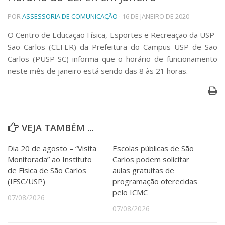
Telefones e Mapas
POR
ASSESSORIA DE COMUNICAÇÃO
· 16 DE JANEIRO DE 2020
Pessoas
O Centro de Educação Física, Esportes e Recreação da USP-
Ensino
São Carlos (CEFER) da Prefeitura do Campus USP de São
Graduação
Carlos (PUSP-SC) informa que o horário de funcionamento
Pós-Graduação
neste mês de janeiro está sendo das 8 às 21 horas.
Educação a distância
Cursos de Extensão
Pesquisa e Inovação
Linhas de Pesquisa
Centros, Núcleos e Projetos em Rede
VEJA TAMBÉM ...
Pós-doutorado
Iniciação Científica
Dia 20 de agosto – “Visita
Escolas públicas de São
Transferência de Tecnologia
Monitorada” ao Instituto
Carlos podem solicitar
Empresas Juniores
de Física de São Carlos
aulas gratuitas de
Extensão à Comunidade
(IFSC/USP)
programação oferecidas
pelo ICMC
Projetos, Programas e Cursos
07/08/2026
Artes, Cultura e Esportes
07/08/2026
Museus e Espaços Interativos