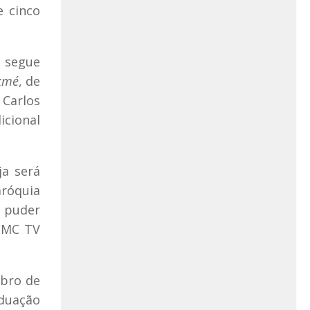
e cinco
e segue
kmé
, de
 Carlos
icional
ja será
aróquia
 puder
ICMC TV
ubro de
aduação