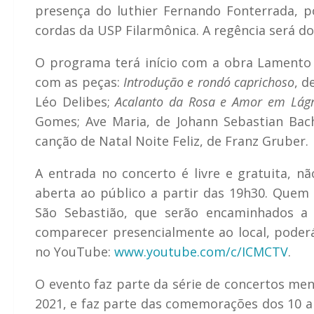
presença do luthier Fernando Fonterrada, p
cordas da USP Filarmônica. A regência será 
O programa terá início com a obra Lamento p
com as peças:
Introdução e rondó caprichoso
, d
Léo Delibes;
Acalanto da Rosa e Amor em Lág
Gomes;
Ave Maria
, de Johann Sebastian Bac
canção de Natal
Noite Feliz
, de Franz Gruber.
A entrada no concerto é livre e gratuita, nã
aberta ao público a partir das 19h30. Quem 
São Sebastião, que serão encaminhados a 
comparecer presencialmente ao local, poder
no YouTube:
www.youtube.com/c/ICMCTV
.
O evento faz parte da série de concertos me
2021, e faz parte das comemorações dos 10 