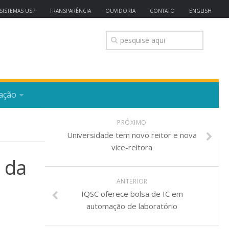
SISTEMAS USP
TRANSPARÊNCIA
OUVIDORIA
CONTATO
ENGLISH
ação
PRÓXIMO
Universidade tem novo reitor e nova
vice-reitora
 da
ANTERIOR
IQSC oferece bolsa de IC em
automação de laboratório