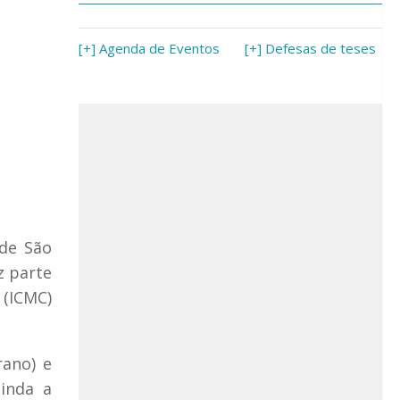
[+] Agenda de Eventos
[+] Defesas de teses
 de São
z parte
 (ICMC)
rano) e
ainda a