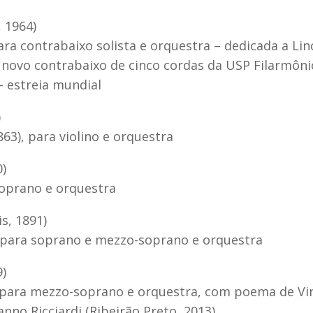
, 1964)
ara contrabaixo solista e orquestra – dedicada a Lin
novo contrabaixo de cinco cordas da USP Filarmôni
– estreia mundial
)
63), para violino e orquestra
0)
soprano e orquestra
s, 1891)
, para soprano e mezzo-soprano e orquestra
9)
o para mezzo-soprano e orquestra, com poema de Vin
no Ricciardi (Ribeirão Preto, 2013)