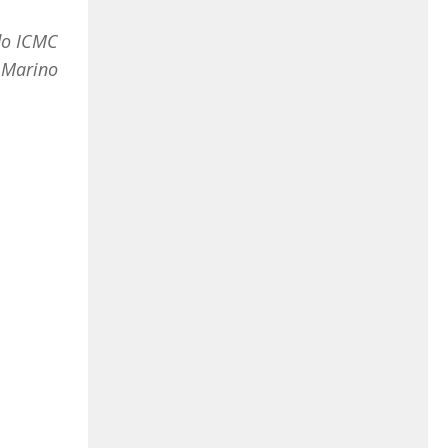
do ICMC
a Marino