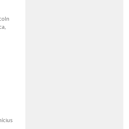
coln
ca,
ícius