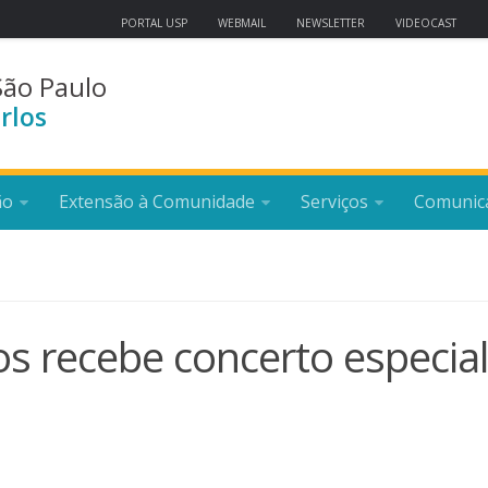
PORTAL USP
WEBMAIL
NEWSLETTER
VIDEOCAST
São Paulo
rlos
ão
Extensão à Comunidade
Serviços
Comunic
s recebe concerto especial