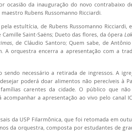
or ocasião da inauguração do novo contrabaixo d
do maestro Rubens Russomanno Ricciardi.
ela estultícia, de Rubens Russomanno Ricciardi, 
e Camille Saint-Saëns;
Dueto das flores
, da ópera
La
rimas
, de Cláudio Santoro;
Quem sabe
, de Antônio
h. A orquestra encerra a apresentação com a trad
o sendo necessário a retirada de ingressos. A igre
desejar poderá doar alimentos não perecíveis à P
famílias carentes da cidade. O público que não
á acompanhar a apresentação ao vivo pelo canal 
nsais da USP Filarmônica, que foi retomada em out
anos da orquestra, composta por estudantes de gr