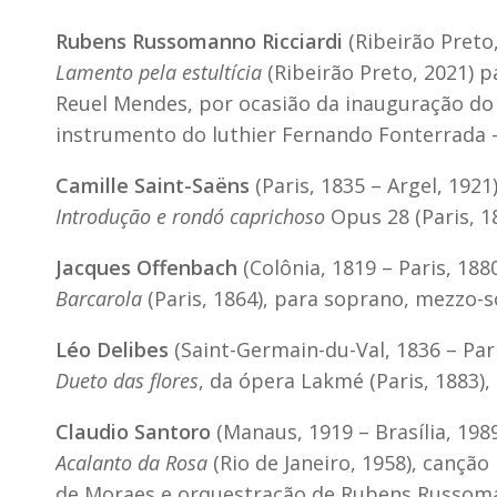
Rubens Russomanno Ricciardi
(Ribeirão Preto
Lamento pela estultícia
(Ribeirão Preto, 2021) p
Reuel Mendes, por ocasião da inauguração do 
instrumento do luthier Fernando Fonterrada 
Camille Saint-Saëns
(Paris, 1835 – Argel, 1921
Introdução e rondó caprichoso
Opus 28 (Paris, 18
Jacques Offenbach
(Colônia, 1819 – Paris, 188
Barcarola
(Paris, 1864), para soprano, mezzo-
Léo Delibes
(Saint-Germain-du-Val, 1836 – Pari
Dueto das flores
, da ópera Lakmé (Paris, 1883)
Claudio Santoro
(Manaus, 1919 – Brasília, 198
Acalanto da Rosa
(Rio de Janeiro, 1958), cançã
de Moraes e orquestração de Rubens Russoman