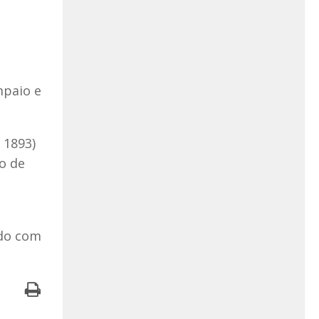
mpaio e
 1893)
o de
rdo com