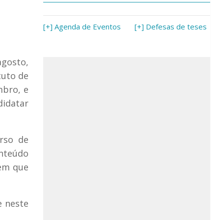
[+] Agenda de Eventos
[+] Defesas de teses
agosto,
tuto de
mbro, e
didatar
urso de
onteúdo
 em que
e neste