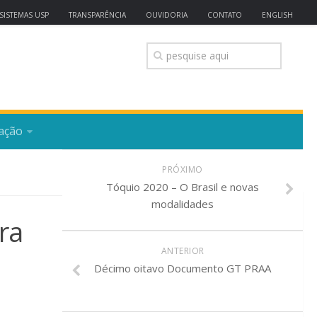
SISTEMAS USP
TRANSPARÊNCIA
OUVIDORIA
CONTATO
ENGLISH
ação
PRÓXIMO
Tóquio 2020 – O Brasil e novas
modalidades
ra
ANTERIOR
Décimo oitavo Documento GT PRAA