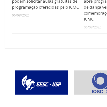
podem solicitar aulas gratuitas de
abre progr
programação oferecidas pelo ICMC
de dança ver
comemoraçõ
06/08/2026
ICMC
06/08/2026