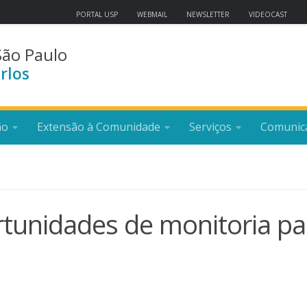
PORTAL USP
WEBMAIL
NEWSLETTER
VIDEOCAST
São Paulo
rlos
ão
Extensão à Comunidade
Serviços
Comunic
tunidades de monitoria pa