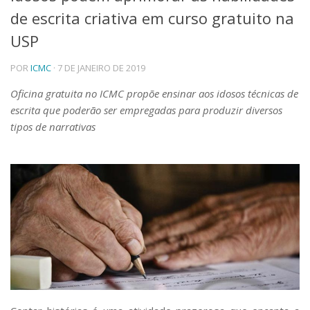
de escrita criativa em curso gratuito na
Telefones e Mapas
Pessoas
USP
Ensino
POR
ICMC
· 7 DE JANEIRO DE 2019
Graduação
Pós-Graduação
Oficina gratuita no ICMC propõe ensinar aos idosos técnicas de
Educação a distância
escrita que poderão ser empregadas para produzir diversos
Cursos de Extensão
tipos de narrativas
Pesquisa e Inovação
Linhas de Pesquisa
Centros, Núcleos e Projetos em Rede
Pós-doutorado
Iniciação Científica
Transferência de Tecnologia
Empresas Juniores
Extensão à Comunidade
Projetos, Programas e Cursos
Artes, Cultura e Esportes
Museus e Espaços Interativos