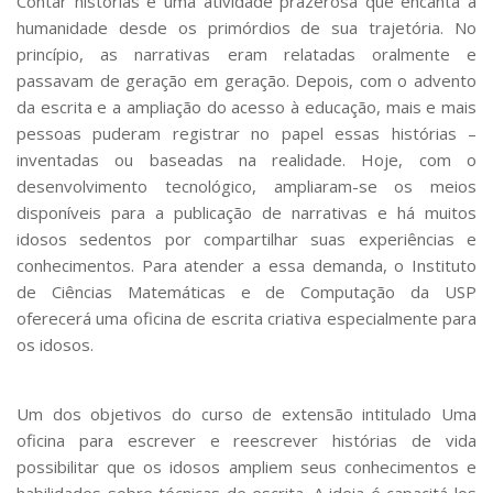
Contar histórias é uma atividade prazerosa que encanta a
Serviços
humanidade desde os primórdios de sua trajetória. No
Bibliotecas
princípio, as narrativas eram relatadas oralmente e
Apoio ao Estudante
passavam de geração em geração. Depois, com o advento
Segurança, Trânsito e Prevenção
da escrita e a ampliação do acesso à educação, mais e mais
RH, Administrativo e Financeiro
pessoas puderam registrar no papel essas histórias –
Outros serviços
inventadas ou baseadas na realidade. Hoje, com o
Comunicação
desenvolvimento tecnológico, ampliaram-se os meios
Assessorias e Mídias
disponíveis para a publicação de narrativas e há muitos
Aplicativos e Sites
idosos sedentos por compartilhar suas experiências e
Jornal da USP
conhecimentos. Para atender a essa demanda, o Instituto
Agenda de Eventos
de Ciências Matemáticas e de Computação da USP
Defesa de Teses
oferecerá uma oficina de escrita criativa especialmente para
os idosos.
Um dos objetivos do curso de extensão intitulado
Uma
oficina para escrever e reescrever histórias de vida
possibilitar que os idosos ampliem seus conhecimentos e
habilidades sobre técnicas de escrita. A ideia é capacitá-los