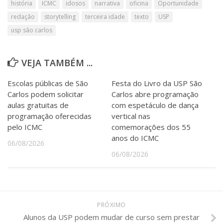
história
ICMC
idosos
narrativa
oficina
Oportunidade
redação
storytelling
terceira idade
texto
USP
usp são carlos
VEJA TAMBÉM ...
Escolas públicas de São
Festa do Livro da USP São
Carlos podem solicitar
Carlos abre programação
aulas gratuitas de
com espetáculo de dança
programação oferecidas
vertical nas
pelo ICMC
comemorações dos 55
anos do ICMC
06/08/2026
06/08/2026
PRÓXIMO
Alunos da USP podem mudar de curso sem prestar