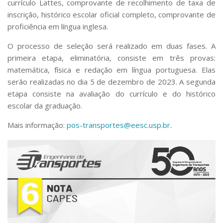
currículo Lattes, comprovante de recolhimento de taxa de
Serviços
inscrição, histórico escolar oficial completo, comprovante de
Bibliotecas
proficiência em língua inglesa.
Apoio ao Estudante
Segurança, Trânsito e Prevenção
O processo de seleção será realizado em duas fases. A
RH, Administrativo e Financeiro
primeira etapa, eliminatória, consiste em três provas:
Outros serviços
matemática, física e redação em língua portuguesa. Elas
Comunicação
serão realizadas no dia 5 de dezembro de 2023. A segunda
Assessorias e Mídias
etapa consiste na avaliação do currículo e do histórico
Aplicativos e Sites
escolar da graduação.
Jornal da USP
Agenda de Eventos
Mais informação:
pos-transportes@eesc.usp.br
.
Defesa de Teses