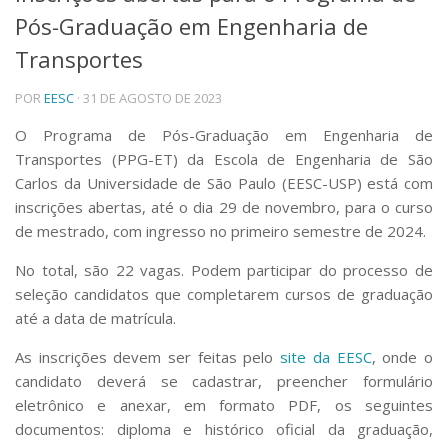
Pós-Graduação em Engenharia de
Telefones e Mapas
Pessoas
Transportes
Ensino
POR
EESC
· 31 DE AGOSTO DE 2023
Graduação
Pós-Graduação
O Programa de Pós-Graduação em Engenharia de
Educação a distância
Transportes (PPG-ET) da Escola de Engenharia de São
Cursos de Extensão
Carlos da Universidade de São Paulo (EESC-USP) está com
Pesquisa e Inovação
inscrições abertas, até o dia 29 de novembro, para o curso
Linhas de Pesquisa
de mestrado, com ingresso no primeiro semestre de 2024.
Centros, Núcleos e Projetos em Rede
Pós-doutorado
No total, são 22 vagas. Podem participar do processo de
Iniciação Científica
seleção candidatos que completarem cursos de graduação
Transferência de Tecnologia
até a data de matrícula.
Empresas Juniores
Extensão à Comunidade
As inscrições devem ser feitas pelo
site da EESC
, onde o
candidato deverá se cadastrar, preencher formulário
Projetos, Programas e Cursos
eletrônico e anexar, em formato PDF, os seguintes
Artes, Cultura e Esportes
documentos: diploma e histórico oficial da graduação,
Museus e Espaços Interativos