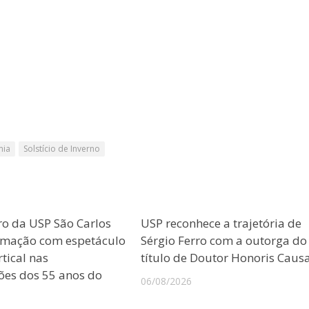
mia
Solstício de Inverno
ro da USP São Carlos
USP reconhece a trajetória de
amação com espetáculo
Sérgio Ferro com a outorga do
tical nas
título de Doutor Honoris Caus
es dos 55 anos do
06/08/2026