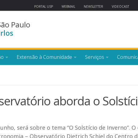
PORTAL USP
WEBMAIL
NEWSLETTER
VIDEOCAST
São Paulo
rlos
ão
Extensão à Comunidade
Serviços
Comunic
servatório aborda o Solstíc
unho, será sobre o tema “O Solstício de Inverno”. O
ronomia – Observatório Dietrich Schiel do Centro d