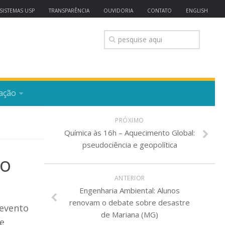
SISTEMAS USP
TRANSPARÊNCIA
OUVIDORIA
CONTATO
ENGLISH
ação
PRÓXIMO
Química às 16h – Aquecimento Global:
pseudociência e geopolítica
io
ANTERIOR
Engenharia Ambiental: Alunos
renovam o debate sobre desastre
 evento
de Mariana (MG)
e