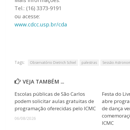
Tel.: (16) 3373-9191
ou acesse:
www.cdcc.usp.br/cda
Tags:
Observatório Dietrich Schiel
palestras
Sessão Astrono
VEJA TAMBÉM ...
Escolas públicas de São Carlos
Festa do Liv
podem solicitar aulas gratuitas de
abre progr
programação oferecidas pelo ICMC
de dança ver
comemoraçõ
06/08/2026
ICMC