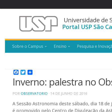
Universidade de 
Portal USP São Ca
Sobre o Campus
Ensino
Pesquisa e Inovaç
Facebook
Twitter
Share
Inverno: palestra no Ob
POR
OBSERVATORIO
· 14 DE JUNHO DE 2016
A Sessão Astronomia deste sábado, dia 18 de j
é promovido pelo Centro de Divulgação da Ast