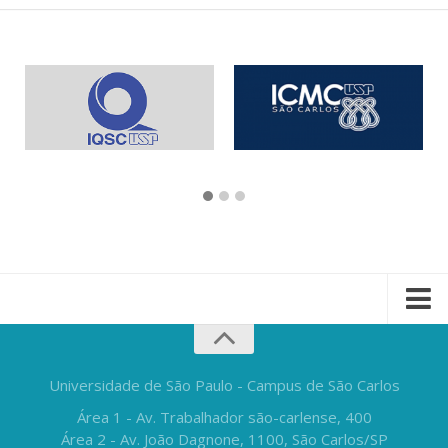
Universidade de São Paulo - Campus de São Carlos
Área 1 - Av. Trabalhador são-carlense, 400
Área 2 - Av. João Dagnone, 1100, São Carlos/SP