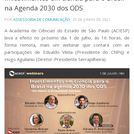
na Agenda 2030 dos ODS
Telefones e Mapas
Pessoas
POR
ASSESSORIA DE COMUNICAÇÃO
· 25 DE JUNHO DE 2021
Ensino
Graduação
A Academia de Ciências do Estado de São Paulo (ACIESP)
Pós-Graduação
leva a efeito no próximo dia 1 de julho, às 16 horas, de
Educação a distância
forma remota, mais um webinar que contará com as
Cursos de Extensão
participações de Edvaldo Vilela (Presidente do CNPq) e
Pesquisa e Inovação
Hugo Aguilaniu (Diretor-Presidente Serrapilheira).
Linhas de Pesquisa
Centros, Núcleos e Projetos em Rede
Pós-doutorado
Iniciação Científica
Transferência de Tecnologia
Empresas Juniores
Extensão à Comunidade
Projetos, Programas e Cursos
Artes, Cultura e Esportes
Museus e Espaços Interativos