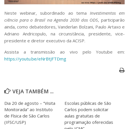
Serviços
Bibliotecas
Neste webinar, subordinado ao tema
Investimentos em
Apoio ao Estudante
ciência para o Brasil na Agenda 2030 dos ODS
, participarão
Segurança, Trânsito e Prevenção
ainda, como debatedores, Vanderlan Bolzani, Paulo Artaxo e
RH, Administrativo e Financeiro
Adriano Andricopulo, na circunstância, presidente, vice-
Outros serviços
presidente e diretor executivo da ACISP.
Comunicação
Assista a transmissão ao vivo pelo Youtube em:
Assessorias e Mídias
https://youtu.be/eNrBtJFTDmg
Aplicativos e Sites
Jornal da USP
Agenda de Eventos
Defesa de Teses
VEJA TAMBÉM ...
Dia 20 de agosto – “Visita
Escolas públicas de São
Monitorada” ao Instituto
Carlos podem solicitar
de Física de São Carlos
aulas gratuitas de
(IFSC/USP)
programação oferecidas
pelo ICMC