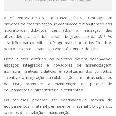
Arte sobre foto de Cecília Bastos/USP Imagens
Serviços
Bibliotecas
Apoio ao Estudante
A Pró-Reitoria de Graduação investirá R$ 20 milhões em
Segurança, Trânsito e Prevenção
projetos de modernização, readequação e manutenção dos
RH, Administrativo e Financeiro
laboratórios didáticos destinados à realização das
Outros serviços
atividades práticas dos cursos de graduação da USP. As
Comunicação
inscrições para o edital do Programa Laboratórios Didáticos
Assessorias e Mídias
para o Ensino de Graduação vão até o dia 25 de julho.
Aplicativos e Sites
Jornal da USP
Entre outros critérios, os projetos devem desenvolver
Agenda de Eventos
espaços integrados e inovadores de aprendizagem;
Defesa de Teses
aprimorar práticas didáticas e atualização dos currículos;
incentivar a integração e a colaboração com outras unidades
da USP; promover a manutenção do parque de
equipamentos e infraestrutura já existentes.
Os recursos poderão ser destinados à compra de
equipamentos, material permanente, material bibliográfico,
serviços de instalação e manutenção.