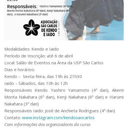
Serviços
Bibliotecas
Apoio ao Estudante
Segurança, Trânsito e Prevenção
RH, Administrativo e Financeiro
Outros serviços
Comunicação
Modalidades: Kendo e Iaido
Assessorias e Mídias
Período de Inscrição: até 6 de abril
Aplicativos e Sites
Local: Salão de Eventos na Área da USP São Carlos
Jornal da USP
Dias e horários:
Agenda de Eventos
Kendo – Sexta-feira, das 19h às 21h30
Defesa de Teses
Iaido – Sábados, das 10h às 12h
Responsáveis Kendo: Yashiro Yamamoto (4º dan), Akemi
Morita Nakahara (6º dan), Kenji Nakahara (6º dan) e Harumi
Nakahara (3º dan)
Responsáveis Iaido: José de Anchieta Rodrigues (4º dan)
Contato:
www.instagram.com/
kendosaocarlos
Com informações dos organizadores do curso