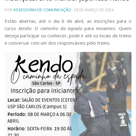
Telefones e Mapas
POR
ASSESSORIA DE COMUNICAÇÃO
· 28 DE MARÇO DE 2024
Pessoas
Estão abertas, até o dia 6 de abril, as inscrições para o
Ensino
curso
Kendo: O caminho da espada
para iniciantes. Quem
Graduação
deseja participar ou conhecer, pode ir até os locais de treino
Pós-Graduação
e conversar com um dos responsáveis pelo treino.
Educação a distância
Cursos de Extensão
Pesquisa e Inovação
Linhas de Pesquisa
Centros, Núcleos e Projetos em Rede
Pós-doutorado
Iniciação Científica
Transferência de Tecnologia
Empresas Juniores
Extensão à Comunidade
Projetos, Programas e Cursos
Artes, Cultura e Esportes
Museus e Espaços Interativos