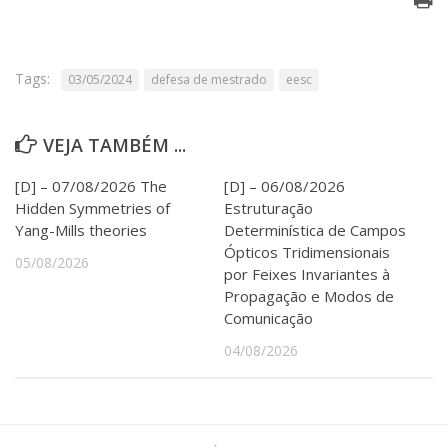
Serviços
Bibliotecas
Apoio ao Estudante
Tags:
03/05/2024
defesa de mestrado
eesc
Segurança, Trânsito e Prevenção
RH, Administrativo e Financeiro
Outros serviços
VEJA TAMBÉM ...
Comunicação
Assessorias e Mídias
[D] – 07/08/2026 The
[D] – 06/08/2026
Aplicativos e Sites
Hidden Symmetries of
Estruturação
Jornal da USP
Yang-Mills theories
Determinística de Campos
Agenda de Eventos
Ópticos Tridimensionais
05/08/2026
Defesa de Teses
por Feixes Invariantes à
Propagação e Modos de
Comunicação
04/08/2026