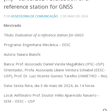
reference station for GNSS
Telefones e Mapas
Pessoas
POR
ASSESSORIA DE COMUNICAÇÃO
· 2 DE MAIO DE 2024
Ensino
Graduação
Mestrado
Pós-Graduação
Título:
Evaluation of a reference station for GNSS
Educação a distância
Cursos de Extensão
Programa: Engenharia Mecânica – EESC
Pesquisa e Inovação
Autora: Naiara Bianchi
Linhas de Pesquisa
Centros, Núcleos e Projetos em Rede
Banca: Prof. Associado Daniel Varela Magalhães (IFSC-USP)
Pós-doutorado
Orientador, Profa. Associada Liliane Ventura Schiabel (EESC-
Iniciação Científica
USP), Prof. Dr. Luiz Vicente Gomes Tarelho (INMETRO – Rio)
Transferência de Tecnologia
Empresas Juniores
Data: Sexta-feira, dia 3 de maio de 2024, às 14 horas
Extensão à Comunidade
Local: Anfiteatro Prof. Doutor Hélio Aparecido Navarro –
Projetos, Programas e Cursos
SEM – EESC – USP
Artes, Cultura e Esportes
Museus e Espaços Interativos