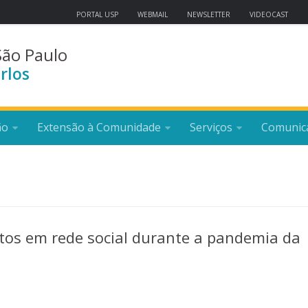
PORTAL USP
WEBMAIL
NEWSLETTER
VIDEOCAST
São Paulo
rlos
ão
Extensão à Comunidade
Serviços
Comunic
tos em rede social durante a pandemia da