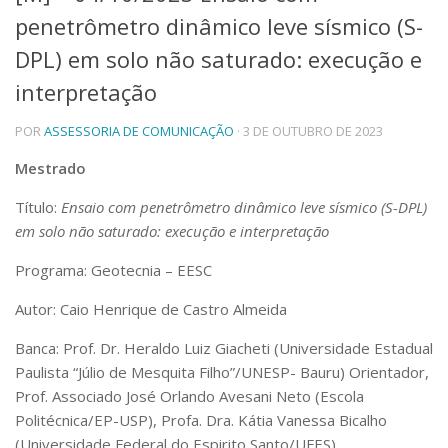
penetrômetro dinâmico leve sísmico (S-
Telefones e Mapas
Pessoas
DPL) em solo não saturado: execução e
Ensino
interpretação
Graduação
Pós-Graduação
POR
ASSESSORIA DE COMUNICAÇÃO
· 3 DE OUTUBRO DE 2023
Educação a distância
Cursos de Extensão
Mestrado
Pesquisa e Inovação
Título:
Ensaio com penetrômetro dinâmico leve sísmico (S-DPL)
Linhas de Pesquisa
em solo não saturado: execução e interpretação
Centros, Núcleos e Projetos em Rede
Pós-doutorado
Programa: Geotecnia – EESC
Iniciação Científica
Transferência de Tecnologia
Autor: Caio Henrique de Castro Almeida
Empresas Juniores
Banca: Prof. Dr. Heraldo Luiz Giacheti (Universidade Estadual
Extensão à Comunidade
Paulista “Júlio de Mesquita Filho”/UNESP- Bauru) Orientador,
Projetos, Programas e Cursos
Prof. Associado José Orlando Avesani Neto (Escola
Artes, Cultura e Esportes
Politécnica/EP-USP), Profa. Dra. Kátia Vanessa Bicalho
Museus e Espaços Interativos
(Universidade Federal do Espirito Santo/UFES)