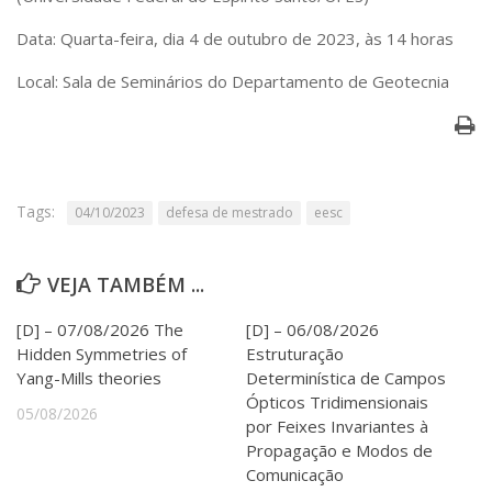
Serviços
Data: Quarta-feira, dia 4 de outubro de 2023, às 14 horas
Bibliotecas
Apoio ao Estudante
Local: Sala de Seminários do Departamento de Geotecnia
Segurança, Trânsito e Prevenção
RH, Administrativo e Financeiro
Outros serviços
Comunicação
Assessorias e Mídias
Tags:
04/10/2023
defesa de mestrado
eesc
Aplicativos e Sites
Jornal da USP
Agenda de Eventos
VEJA TAMBÉM ...
Defesa de Teses
[D] – 07/08/2026 The
[D] – 06/08/2026
Hidden Symmetries of
Estruturação
Yang-Mills theories
Determinística de Campos
Ópticos Tridimensionais
05/08/2026
por Feixes Invariantes à
Propagação e Modos de
Comunicação