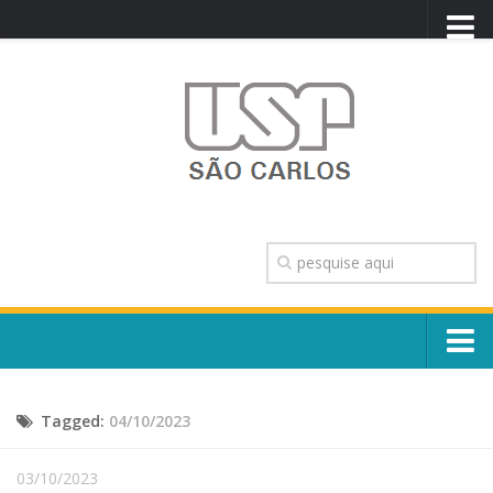
PORTAL USP
WEBMAIL
NEWSLETTER
VIDEOCAST
SISTEMAS USP
TRANSPARÊNCIA
OUVIDORIA
CONTATO
Sobre o Campus
ENGLISH
Tagged:
04/10/2023
Escola, Institutos e Órgãos
Conselho Gestor e Dirigentes
Núcleos e Comissões
03/10/2023
História e Números