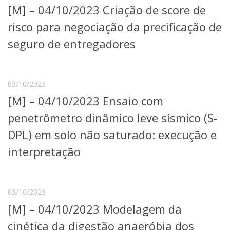
[M] – 04/10/2023 Criação de score de
Telefones e Mapas
Pessoas
risco para negociação da precificação de
Ensino
seguro de entregadores
Graduação
Pós-Graduação
Educação a distância
Cursos de Extensão
03/10/2023
[M] – 04/10/2023 Ensaio com
Pesquisa e Inovação
Linhas de Pesquisa
penetrômetro dinâmico leve sísmico (S-
Centros, Núcleos e Projetos em Rede
DPL) em solo não saturado: execução e
Pós-doutorado
Iniciação Científica
interpretação
Transferência de Tecnologia
Empresas Juniores
Extensão à Comunidade
03/10/2023
Projetos, Programas e Cursos
[M] – 04/10/2023 Modelagem da
Artes, Cultura e Esportes
Museus e Espaços Interativos
cinética da digestão anaeróbia dos