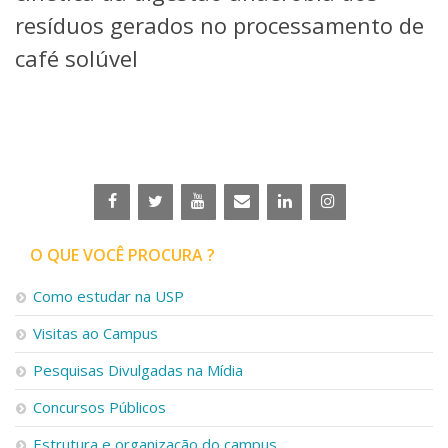
Serviços
resíduos gerados no processamento de
Bibliotecas
café solúvel
Apoio ao Estudante
Segurança, Trânsito e Prevenção
RH, Administrativo e Financeiro
Outros serviços
Comunicação
Assessorias e Mídias
Aplicativos e Sites
Jornal da USP
Agenda de Eventos
O QUE VOCÊ PROCURA ?
Defesa de Teses
Como estudar na USP
Visitas ao Campus
Pesquisas Divulgadas na Mídia
Concursos Públicos
Estrutura e organização do campus