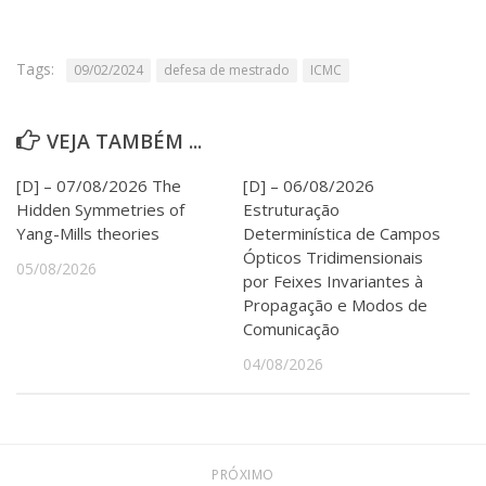
Serviços
Bibliotecas
Apoio ao Estudante
Tags:
09/02/2024
defesa de mestrado
ICMC
Segurança, Trânsito e Prevenção
RH, Administrativo e Financeiro
Outros serviços
VEJA TAMBÉM ...
Comunicação
[D] – 07/08/2026 The
[D] – 06/08/2026
Assessorias e Mídias
Hidden Symmetries of
Estruturação
Aplicativos e Sites
Yang-Mills theories
Determinística de Campos
Jornal da USP
Ópticos Tridimensionais
Agenda de Eventos
05/08/2026
por Feixes Invariantes à
Defesa de Teses
Propagação e Modos de
Comunicação
04/08/2026
PRÓXIMO