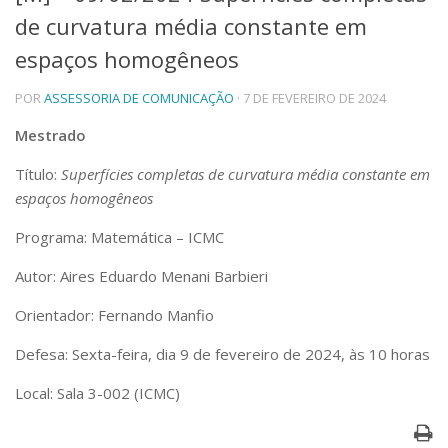
de curvatura média constante em
Telefones e Mapas
Pessoas
espaços homogêneos
Ensino
POR
ASSESSORIA DE COMUNICAÇÃO
· 7 DE FEVEREIRO DE 2024
Graduação
Pós-Graduação
Mestrado
Educação a distância
Cursos de Extensão
Título:
Superfícies completas de curvatura média constante em
Pesquisa e Inovação
espaços homogêneos
Linhas de Pesquisa
Programa: Matemática – ICMC
Centros, Núcleos e Projetos em Rede
Pós-doutorado
Autor: Aires Eduardo Menani Barbieri
Iniciação Científica
Transferência de Tecnologia
Orientador: Fernando Manfio
Empresas Juniores
Defesa: Sexta-feira, dia 9 de fevereiro de 2024, às 10 horas
Extensão à Comunidade
Projetos, Programas e Cursos
Local: Sala 3-002 (ICMC)
Artes, Cultura e Esportes
Museus e Espaços Interativos