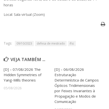
Serviços
horas
Bibliotecas
Local: Sala virtual (Zoom)
Apoio ao Estudante
Segurança, Trânsito e Prevenção
RH, Administrativo e Financeiro
Outros serviços
Comunicação
Tags:
09/10/2023
defesa de mestrado
ifsc
Assessorias e Mídias
Aplicativos e Sites
Jornal da USP
VEJA TAMBÉM ...
Agenda de Eventos
Defesa de Teses
[D] – 07/08/2026 The
[D] – 06/08/2026
Hidden Symmetries of
Estruturação
Yang-Mills theories
Determinística de Campos
Ópticos Tridimensionais
05/08/2026
por Feixes Invariantes à
Propagação e Modos de
Comunicação