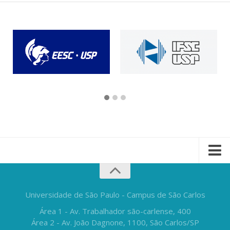
Universidade de São Paulo - Campus de São Carlos
Área 1 - Av. Trabalhador são-carlense, 400
Área 2 - Av. João Dagnone, 1100, São Carlos/SP