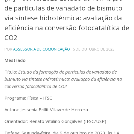
de partículas de vanadato de bismuto
Telefones e Mapas
Pessoas
via síntese hidrotérmica: avaliação da
Ensino
eficiência na conversão fotocatalítica de
Graduação
CO2
Pós-Graduação
Educação a distância
Cursos de Extensão
POR
ASSESSORIA DE COMUNICAÇÃO
· 6 DE OUTUBRO DE 2023
Pesquisa e Inovação
Mestrado
Linhas de Pesquisa
Título:
Estudo da formação de partículas de vanadato de
Centros, Núcleos e Projetos em Rede
bismuto via síntese hidrotérmica: avaliação da eficiência na
Pós-doutorado
Iniciação Científica
conversão fotocatalítica de CO2
Transferência de Tecnologia
Programa: Física – IFSC
Empresas Juniores
Extensão à Comunidade
Autora: Jessenia Brillit Villaverde Herrera
Projetos, Programas e Cursos
Orientador: Renato Vitalino Gonçalves (IFSC/USP)
Artes, Cultura e Esportes
Museus e Espaços Interativos
Defesa: Segunda-feira, dia 9 de outubro de 2023, às 14