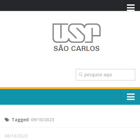
PORTAL USP
WEBMAIL
NEWSLETTER
VIDEOCAST
SISTEMAS USP
TRANSPARÊNCIA
OUVIDORIA
CONTATO
Sobre o Campus
ENGLISH
Tagged:
09/10/2023
Escola, Institutos e Órgãos
Conselho Gestor e Dirigentes
Núcleos e Comissões
06/10/2023
História e Números