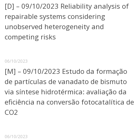
[D] – 09/10/2023 Reliability analysis of
Telefones e Mapas
Pessoas
repairable systems considering
Ensino
unobserved heterogeneity and
Graduação
competing risks
Pós-Graduação
Educação a distância
Cursos de Extensão
Pesquisa e Inovação
06/10/2023
Linhas de Pesquisa
[M] – 09/10/2023 Estudo da formação
Centros, Núcleos e Projetos em Rede
de partículas de vanadato de bismuto
Pós-doutorado
Iniciação Científica
via síntese hidrotérmica: avaliação da
Transferência de Tecnologia
eficiência na conversão fotocatalítica de
Empresas Juniores
Extensão à Comunidade
CO2
Projetos, Programas e Cursos
Artes, Cultura e Esportes
Museus e Espaços Interativos
06/10/2023