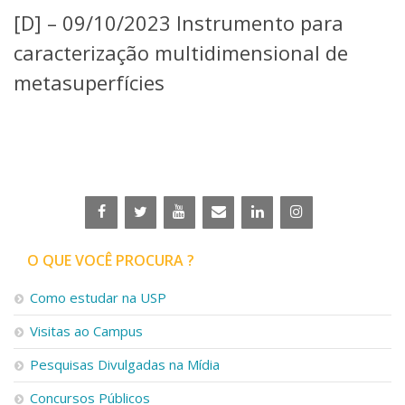
Serviços
[D] – 09/10/2023 Instrumento para
Bibliotecas
caracterização multidimensional de
Apoio ao Estudante
Segurança, Trânsito e Prevenção
metasuperfícies
RH, Administrativo e Financeiro
Outros serviços
Comunicação
Assessorias e Mídias
Aplicativos e Sites
Jornal da USP
Agenda de Eventos
Defesa de Teses
O QUE VOCÊ PROCURA ?
Como estudar na USP
Visitas ao Campus
Pesquisas Divulgadas na Mídia
Concursos Públicos