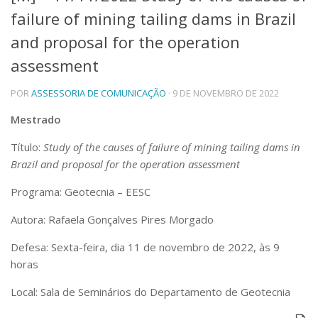
failure of mining tailing dams in Brazil
Telefones e Mapas
Pessoas
and proposal for the operation
Ensino
assessment
Graduação
Pós-Graduação
POR
ASSESSORIA DE COMUNICAÇÃO
· 9 DE NOVEMBRO DE 2022
Educação a distância
Cursos de Extensão
Mestrado
Pesquisa e Inovação
Título:
Study of the causes of failure of mining tailing dams in
Linhas de Pesquisa
Brazil and proposal for the operation assessment
Centros, Núcleos e Projetos em Rede
Pós-doutorado
Programa: Geotecnia – EESC
Iniciação Científica
Transferência de Tecnologia
Autora: Rafaela Gonçalves Pires Morgado
Empresas Juniores
Defesa: Sexta-feira, dia 11 de novembro de 2022, às 9
Extensão à Comunidade
horas
Projetos, Programas e Cursos
Artes, Cultura e Esportes
Local: Sala de Seminários do Departamento de Geotecnia
Museus e Espaços Interativos