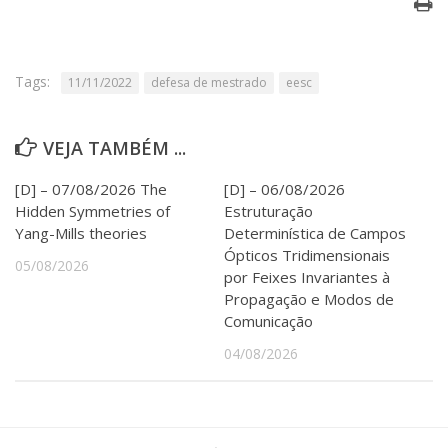
Serviços
Bibliotecas
Apoio ao Estudante
Tags:
Segurança, Trânsito e Prevenção
11/11/2022
defesa de mestrado
eesc
RH, Administrativo e Financeiro
Outros serviços
VEJA TAMBÉM ...
Comunicação
Assessorias e Mídias
[D] – 07/08/2026 The
[D] – 06/08/2026
Aplicativos e Sites
Hidden Symmetries of
Estruturação
Jornal da USP
Yang-Mills theories
Determinística de Campos
Agenda de Eventos
Ópticos Tridimensionais
05/08/2026
Defesa de Teses
por Feixes Invariantes à
Propagação e Modos de
Comunicação
04/08/2026