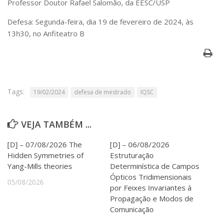
Professor Doutor Rafael Salomão, da EESC/USP
Serviços
Bibliotecas
Defesa: Segunda-feira, dia 19 de fevereiro de 2024, às
Apoio ao Estudante
13h30, no Anfiteatro B
Segurança, Trânsito e Prevenção
RH, Administrativo e Financeiro
Outros serviços
Comunicação
Assessorias e Mídias
Tags:
19/02/2024
defesa de mestrado
IQSC
Aplicativos e Sites
Jornal da USP
Agenda de Eventos
VEJA TAMBÉM ...
Defesa de Teses
[D] – 07/08/2026 The
[D] – 06/08/2026
Hidden Symmetries of
Estruturação
Yang-Mills theories
Determinística de Campos
Ópticos Tridimensionais
05/08/2026
por Feixes Invariantes à
Propagação e Modos de
Comunicação