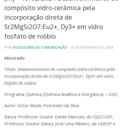
compósito vidro-cerâmica pela
Telefones e Mapas
Pessoas
incorporação direta de
Ensino
Sr2MgSi2O7:Eu2+, Dy3+ em vidro
Graduação
fosfato de nióbio
Pós-Graduação
Educação a distância
Cursos de Extensão
POR
ASSESSORIA DE COMUNICAÇÃO
· 15 DE FEVEREIRO DE 2024
Pesquisa e Inovação
Mestrado
Linhas de Pesquisa
Título:
Desenvolvimento de compósito vidro-cerâmica pela
Centros, Núcleos e Projetos em Rede
incorporação direta de Sr2MgSi2O7:Eu2+, Dy3+ em vidro
Pós-doutorado
Iniciação Científica
fosfato de nióbio
Transferência de Tecnologia
Programa: Química (Química Analítica e Inorgânica) – IQSC
Empresas Juniores
Extensão à Comunidade
Autor: Victor Murilo Potronieri da Silva
Projetos, Programas e Cursos
Banca: Professor Doutor Danilo Manzani, do IQSC/USP,
Artes, Cultura e Esportes
Professor Doutor Sidney José Lima Ribeiro, da UNESP e
Museus e Espaços Interativos