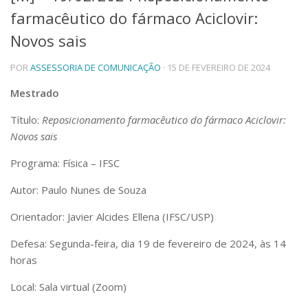
farmacêutico do fármaco Aciclovir:
Telefones e Mapas
Pessoas
Novos sais
Ensino
POR
ASSESSORIA DE COMUNICAÇÃO
· 15 DE FEVEREIRO DE 2024
Graduação
Pós-Graduação
Mestrado
Educação a distância
Cursos de Extensão
Título:
Reposicionamento farmacêutico do fármaco Aciclovir:
Pesquisa e Inovação
Novos sais
Linhas de Pesquisa
Programa: Física – IFSC
Centros, Núcleos e Projetos em Rede
Pós-doutorado
Autor: Paulo Nunes de Souza
Iniciação Científica
Transferência de Tecnologia
Orientador: Javier Alcides Ellena (IFSC/USP)
Empresas Juniores
Defesa: Segunda-feira, dia 19 de fevereiro de 2024, às 14
Extensão à Comunidade
horas
Projetos, Programas e Cursos
Artes, Cultura e Esportes
Local: Sala virtual (Zoom)
Museus e Espaços Interativos