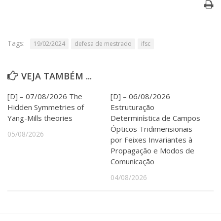
Serviços
Bibliotecas
Apoio ao Estudante
Segurança, Trânsito e Prevenção
Tags:
19/02/2024
defesa de mestrado
ifsc
RH, Administrativo e Financeiro
Outros serviços
VEJA TAMBÉM ...
Comunicação
Assessorias e Mídias
[D] – 07/08/2026 The
[D] – 06/08/2026
Aplicativos e Sites
Hidden Symmetries of
Estruturação
Jornal da USP
Yang-Mills theories
Determinística de Campos
Agenda de Eventos
Ópticos Tridimensionais
Defesa de Teses
05/08/2026
por Feixes Invariantes à
Propagação e Modos de
Comunicação
04/08/2026