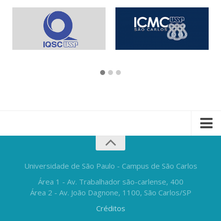
Universidade de São Paulo - Campus de São Carlos
Área 1 - Av. Trabalhador são-carlense, 400
Área 2 - Av. João Dagnone, 1100, São Carlos/SP
Créditos