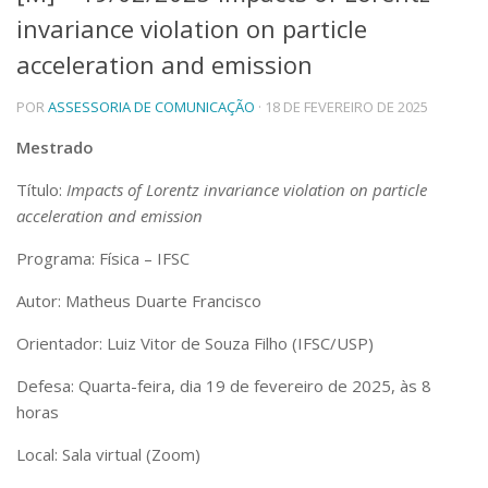
invariance violation on particle
Telefones e Mapas
Pessoas
acceleration and emission
Ensino
POR
ASSESSORIA DE COMUNICAÇÃO
· 18 DE FEVEREIRO DE 2025
Graduação
Pós-Graduação
Mestrado
Educação a distância
Cursos de Extensão
Título:
Impacts of Lorentz invariance violation on particle
Pesquisa e Inovação
acceleration and emission
Linhas de Pesquisa
Programa: Física – IFSC
Centros, Núcleos e Projetos em Rede
Pós-doutorado
Autor: Matheus Duarte Francisco
Iniciação Científica
Transferência de Tecnologia
Orientador: Luiz Vitor de Souza Filho (IFSC/USP)
Empresas Juniores
Defesa: Quarta-feira, dia 19 de fevereiro de 2025, às 8
Extensão à Comunidade
horas
Projetos, Programas e Cursos
Artes, Cultura e Esportes
Local: Sala virtual (Zoom)
Museus e Espaços Interativos