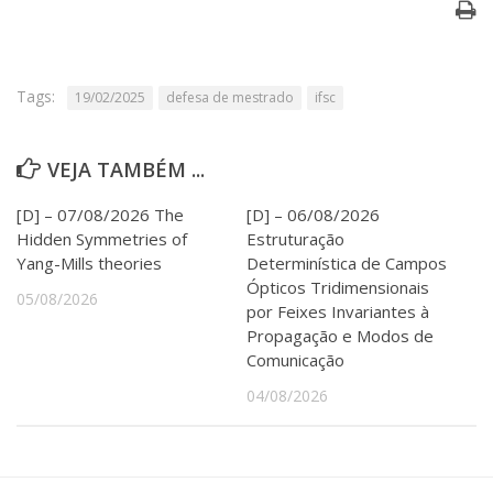
Serviços
Bibliotecas
Apoio ao Estudante
Segurança, Trânsito e Prevenção
Tags:
19/02/2025
defesa de mestrado
ifsc
RH, Administrativo e Financeiro
Outros serviços
VEJA TAMBÉM ...
Comunicação
Assessorias e Mídias
[D] – 07/08/2026 The
[D] – 06/08/2026
Aplicativos e Sites
Hidden Symmetries of
Estruturação
Jornal da USP
Yang-Mills theories
Determinística de Campos
Agenda de Eventos
Ópticos Tridimensionais
Defesa de Teses
05/08/2026
por Feixes Invariantes à
Propagação e Modos de
Comunicação
04/08/2026