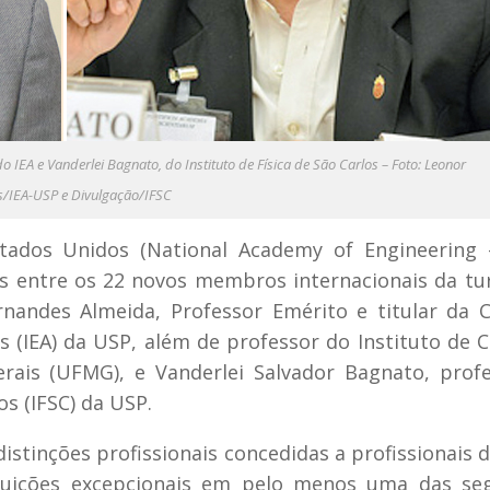
do IEA e Vanderlei Bagnato, do Instituto de Física de São Carlos – Foto: Leonor
/IEA-USP e Divulgação/IFSC
tados Unidos (National Academy of Engineering 
iros entre os 22 novos membros internacionais da t
rnandes Almeida, Professor Emérito e titular da 
s (IEA) da USP, além de professor do Instituto de C
rais (UFMG), e Vanderlei Salvador Bagnato, prof
os (IFSC) da USP.
distinções profissionais concedidas a profissionais d
uições excepcionais em pelo menos uma das seg