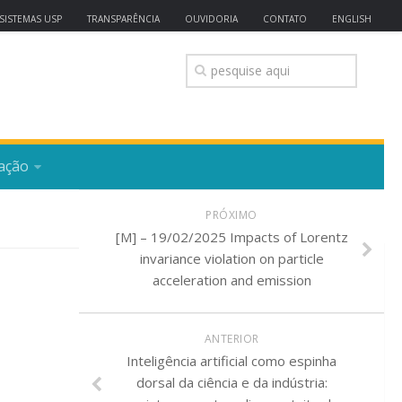
SISTEMAS USP
TRANSPARÊNCIA
OUVIDORIA
CONTATO
ENGLISH
ação
PRÓXIMO
[M] – 19/02/2025 Impacts of Lorentz
invariance violation on particle
acceleration and emission
ANTERIOR
Inteligência artificial como espinha
dorsal da ciência e da indústria: