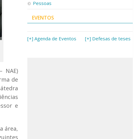
Pessoas
EVENTOS
[+] Agenda de Eventos
[+] Defesas de teses
– NAE)
urma de
Cátedra
iências
essor e
a área,
uintes