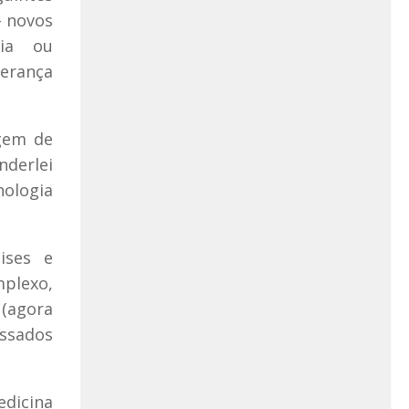
– novos
ria ou
derança
agem de
nderlei
nologia
ises e
mplexo,
 (agora
ssados
edicina