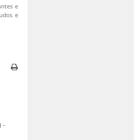
antes e
udos e
J –