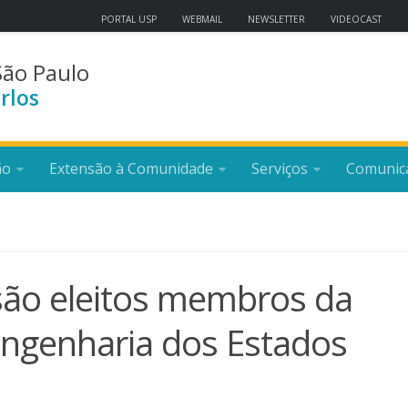
PORTAL USP
WEBMAIL
NEWSLETTER
VIDEOCAST
São Paulo
rlos
ão
Extensão à Comunidade
Serviços
Comunic
são eleitos membros da
Engenharia dos Estados