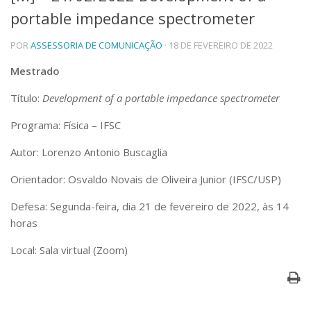
portable impedance spectrometer
Telefones e Mapas
Pessoas
POR
ASSESSORIA DE COMUNICAÇÃO
· 18 DE FEVEREIRO DE 2022
Ensino
Graduação
Mestrado
Pós-Graduação
Título:
Development of a portable impedance spectrometer
Educação a distância
Cursos de Extensão
Programa: Física – IFSC
Pesquisa e Inovação
Autor: Lorenzo Antonio Buscaglia
Linhas de Pesquisa
Centros, Núcleos e Projetos em Rede
Orientador: Osvaldo Novais de Oliveira Junior (IFSC/USP)
Pós-doutorado
Iniciação Científica
Defesa: Segunda-feira, dia 21 de fevereiro de 2022, às 14
Transferência de Tecnologia
horas
Empresas Juniores
Extensão à Comunidade
Local: Sala virtual (Zoom)
Projetos, Programas e Cursos
Artes, Cultura e Esportes
Museus e Espaços Interativos