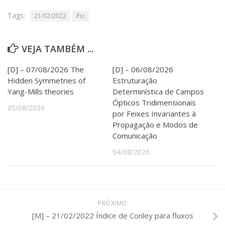
Serviços
Tags:
21/02/2022
ifsc
Bibliotecas
Apoio ao Estudante
Segurança, Trânsito e Prevenção
VEJA TAMBÉM ...
RH, Administrativo e Financeiro
Outros serviços
[D] – 07/08/2026 The
[D] – 06/08/2026
Comunicação
Hidden Symmetries of
Estruturação
Yang-Mills theories
Determinística de Campos
Assessorias e Mídias
Ópticos Tridimensionais
Aplicativos e Sites
05/08/2026
Jornal da USP
por Feixes Invariantes à
Agenda de Eventos
Propagação e Modos de
Defesa de Teses
Comunicação
04/08/2026
PRÓXIMO
[M] – 21/02/2022 Índice de Conley para fluxos